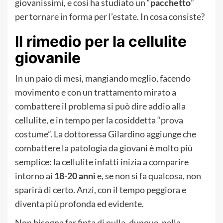
giovanissimi, e così ha studiato un “
pacchetto
”
per tornare in forma per l’estate. In cosa consiste?
Il rimedio per la cellulite
giovanile
In un paio di mesi, mangiando meglio, facendo
movimento e con un trattamento mirato a
combattere il problema si può dire addio alla
cellulite, e in tempo per la cosiddetta “prova
costume”. La dottoressa Gilardino aggiunge che
combattere la patologia da giovani è molto più
semplice: la cellulite infatti inizia a comparire
intorno ai
18-20 anni
e, se non si fa qualcosa, non
sparirà di certo. Anzi, con il tempo peggiora e
diventa più profonda ed evidente.
Non bisogna far finta di nulla, dunque, nella