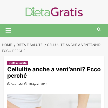
Skip
to
content
Primary
Menu
HOME
DIETA E SALUTE
CELLULITE ANCHE A VENT’ANNI?
ECCO PERCHÉ
Dieta e Salute
Cellulite anche a vent’anni? Ecco
perché
ValeriaM
28 Aprile 2015