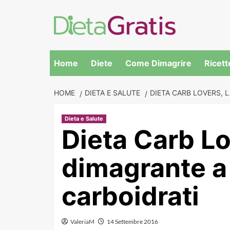
Skip
to
content
Home
Diete
Come Dimagrire
Ricett
HOME
DIETA E SALUTE
DIETA CARB LOVERS, L
Dieta e Salute
Dieta Carb Lo
dimagrante a
carboidrati
ValeriaM
14 Settembre 2016