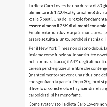
La dieta Carb Lovers ha una durata di 30 gio
alimentare di 1200 kcal (giornaliero) diviso 
kcal e 5 pasti. Una delle regole fondamenta
essere almeno il 25% di alimenti con amid
Finalmente non dovrete più rinunciare al pi
essere seguita a lungo, perché si rischia di
Per il New York Times non ci sono dubbi, la
insieme come funziona. Innanzitutto dovete 
nella prima (attacco) il 64% degli alimenti
cereali perché grazie alle fibre che conteng
(mantenimento) prevede una riduzione dei c
che sgonfiano la pancia. Dopo 30 giorni si 
il livello di colesterolo e trigliceridi nel s
carboidrati, si ha meno fame.
Come avete visto, la dieta Carb Lovers
non 