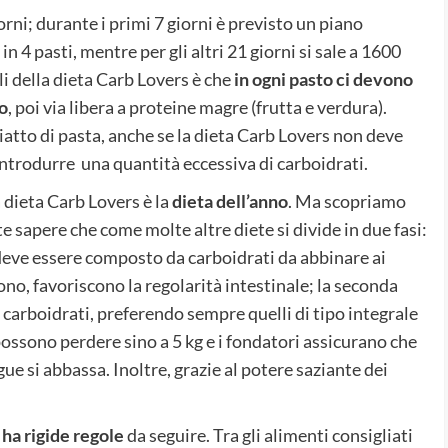
rni; durante i primi 7 giorni è previsto un piano
in 4 pasti, mentre per gli altri 21 giorni si sale a 1600
li della dieta Carb Lovers è che
in ogni pasto ci devono
o
, poi via libera a proteine magre (frutta e verdura).
atto di pasta, anche se la dieta Carb Lovers non deve
 introdurre una quantità eccessiva di carboidrati.
 dieta Carb Lovers è la
dieta dell’anno
. Ma scopriamo
sapere che come molte altre diete si divide in due fasi:
 deve essere composto da carboidrati da abbinare ai
ono, favoriscono la regolarità intestinale; la seconda
arboidrati, preferendo sempre quelli di tipo integrale
possono perdere sino a 5 kg e i fondatori assicurano che
angue si abbassa. Inoltre, grazie al potere saziante dei
ha rigide regole
da seguire. Tra gli alimenti consigliati