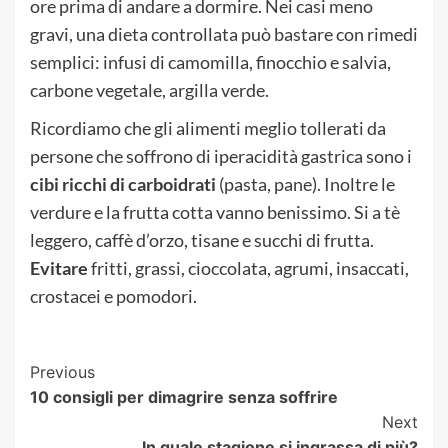
ore prima di andare a dormire. Nei casi meno
gravi, una dieta controllata può bastare con rimedi
semplici: infusi di camomilla, finocchio e salvia,
carbone vegetale, argilla verde.
Ricordiamo che gli alimenti meglio tollerati da
persone che soffrono di iperacidità gastrica sono i
cibi ricchi di carboidrati
(pasta, pane). Inoltre le
verdure e la frutta cotta vanno benissimo. Si a tè
leggero, caffè d’orzo, tisane e succhi di frutta.
Evitare
fritti, grassi, cioccolata, agrumi, insaccati,
crostacei e pomodori.
Post
Previous
10 consigli per dimagrire senza soffrire
Navigation
Next
In quale stagione si ingrassa di più?