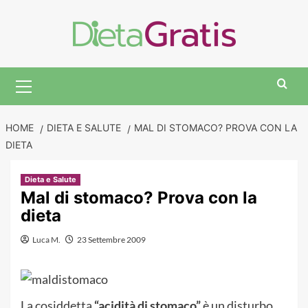
Skip
to
content
Primary
Menu
HOME
DIETA E SALUTE
MAL DI STOMACO? PROVA CON LA
DIETA
Dieta e Salute
Mal di stomaco? Prova con la
dieta
Luca M.
23 Settembre 2009
La cosiddetta
“acidità di stomaco”
è un disturbo