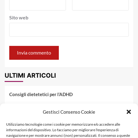
Sito web
ULTIMI ARTICOLI
Consigli dietetetici per l’ADHD
Pranzo al sacco estivo: 5 idee di pasta fredda
Gestisci Consenso Cookie
Dieta PKU: Gestione Professionale degli Alimenti nella
Utilizziamo tecnologie come i cookie per memorizzare e/o accedere alle
Fenilchetonuria
informazioni del dispositivo. Lo facciamo per migliorare l'esperienza di
navigazione e per mostrare annunci (non) personalizzati. Il consenso a queste
Dieta militare: come funziona, opinioni e schema tipo per