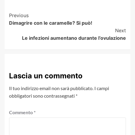
Post
Previous
Dimagrire con le caramelle? Si può!
Navigation
Next
Le infezioni aumentano durante l’ovulazione
Lascia un commento
Il tuo indirizzo email non sarà pubblicato.
I campi
obbligatori sono contrassegnati
*
Commento
*