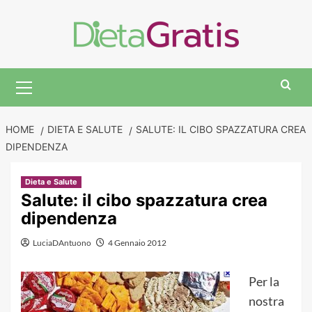
Skip
to
content
Primary
Menu
HOME
DIETA E SALUTE
SALUTE: IL CIBO SPAZZATURA CREA
DIPENDENZA
Dieta e Salute
Salute: il cibo spazzatura crea
dipendenza
LuciaDAntuono
4 Gennaio 2012
Per la
nostra