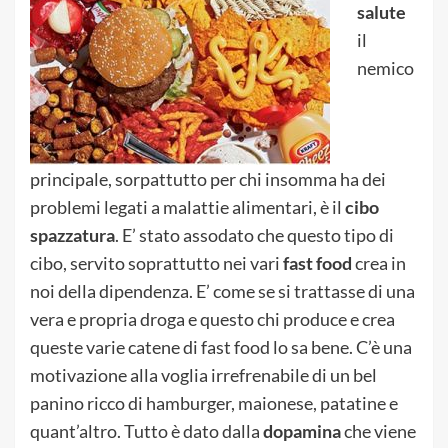
salute
il
nemico
principale, sorpattutto per chi insomma ha dei
problemi legati a malattie alimentari, è il
cibo
spazzatura
. E’ stato assodato che questo tipo di
cibo, servito soprattutto nei vari
fast food
crea in
noi della dipendenza. E’ come se si trattasse di una
vera e propria droga e questo chi produce e crea
queste varie catene di fast food lo sa bene. C’è una
motivazione alla voglia irrefrenabile di un bel
panino ricco di hamburger, maionese, patatine e
quant’altro. Tutto è dato dalla
dopamina
che viene