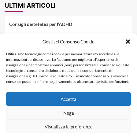
ULTIMI ARTICOLI
Consigli dietetetici per l’ADHD
Pranzo al sacco estivo: 5 idee di pasta fredda
Gestisci Consenso Cookie
Dieta PKU: Gestione Professionale degli Alimenti nella
Utilizziamo tecnologie come i cookie per memorizzare e/o accedere alle
Fenilchetonuria
informazioni del dispositivo. Lo facciamo per migliorare l'esperienza di
navigazione e per mostrare annunci (non) personalizzati. Il consenso a queste
Dieta militare: come funziona, opinioni e schema tipo per
tecnologie ci consentirà di elaborare dati quali il comportamento di
dimagrire in 3 giorni
navigazione o gli ID univoci su questo sito. Il mancato consenso o la revoca del
consenso possono influire negativamente su alcune caratteristiche e funzioni.
La dieta dei tre giorni
Accetta
Informativa Privacy
Contatti & Pubblicità
Nega
Visualizza le preferenze
Copyright © Dietagratis.com è un sito di proprietà di