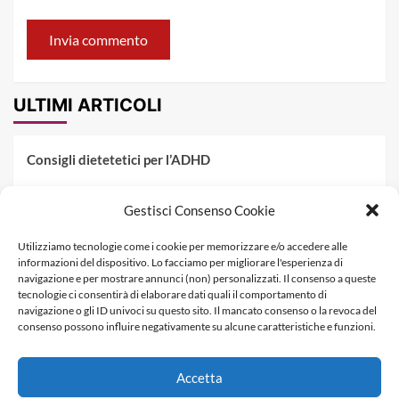
ULTIMI ARTICOLI
Consigli dietetetici per l’ADHD
Pranzo al sacco estivo: 5 idee di pasta fredda
Gestisci Consenso Cookie
Dieta PKU: Gestione Professionale degli Alimenti nella
Utilizziamo tecnologie come i cookie per memorizzare e/o accedere alle
Fenilchetonuria
informazioni del dispositivo. Lo facciamo per migliorare l'esperienza di
navigazione e per mostrare annunci (non) personalizzati. Il consenso a queste
Dieta militare: come funziona, opinioni e schema tipo per
tecnologie ci consentirà di elaborare dati quali il comportamento di
dimagrire in 3 giorni
navigazione o gli ID univoci su questo sito. Il mancato consenso o la revoca del
consenso possono influire negativamente su alcune caratteristiche e funzioni.
La dieta dei tre giorni
Accetta