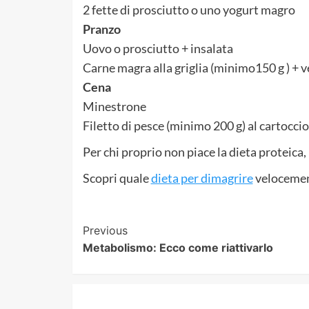
2 fette di prosciutto o uno yogurt magro
Pranzo
Uovo o prosciutto + insalata
Carne magra alla griglia (minimo150 g ) + 
Cena
Minestrone
Filetto di pesce (minimo 200 g) al cartocci
Per chi proprio non piace la dieta proteica
Scopri quale
dieta per dimagrire
velocement
Post
Previous
Metabolismo: Ecco come riattivarlo
Navigation