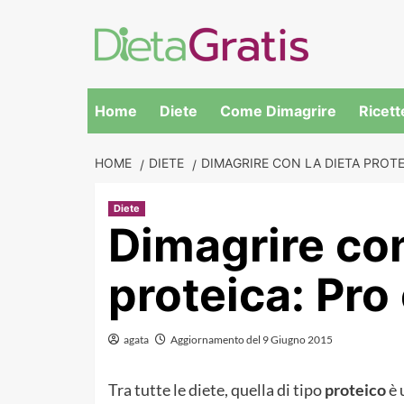
Skip
to
content
Home
Diete
Come Dimagrire
Ricett
HOME
DIETE
DIMAGRIRE CON LA DIETA PROT
Diete
Dimagrire con
proteica: Pro
agata
Aggiornamento del 9 Giugno 2015
Tra tutte le diete, quella di tipo
proteico
è 