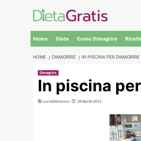
Skip
to
content
Home
Diete
Come Dimagrire
Ricett
HOME
DIMAGRIRE
IN PISCINA PER DIMAGRIRE
Dimagrire
In piscina pe
LuciaDAntuono
18 Aprile 2012