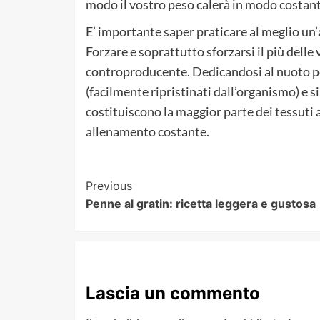
modo il vostro peso calerà in modo costant
E’ importante saper praticare al meglio un’
Forzare e soprattutto sforzarsi il più dell
controproducente. Dedicandosi al nuoto per
(facilmente ripristinati dall’organismo) e s
costituiscono la maggior parte dei tessuti 
allenamento costante.
Post
Previous
Penne al gratin: ricetta leggera e gustosa
Navigation
Lascia un commento