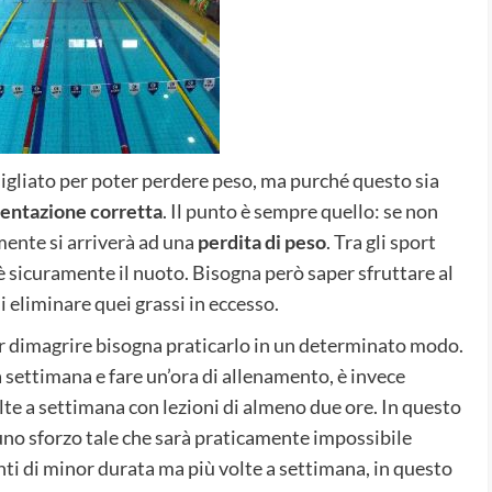
igliato per poter perdere peso, ma purché questo sia
entazione corretta
. Il punto è sempre quello: se non
lmente si arriverà ad una
perdita di peso
. Tra gli sport
’è sicuramente il nuoto. Bisogna però saper sfruttare al
di eliminare quei grassi in eccesso.
er dimagrire bisogna praticarlo in un determinato modo.
 settimana e fare un’ora di allenamento, è invece
te a settimana con lezioni di almeno due ore. In questo
uno sforzo tale che sarà praticamente impossibile
ti di minor durata ma più volte a settimana, in questo