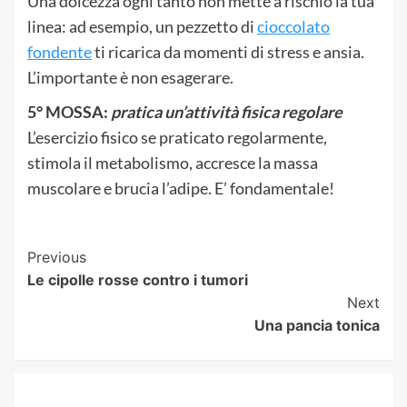
Una dolcezza ogni tanto non mette a rischio la tua
linea: ad esempio, un pezzetto di
cioccolato
fondente
ti ricarica da momenti di stress e ansia.
L’importante è non esagerare.
5° MOSSA:
pratica un’attività fisica regolare
L’esercizio fisico se praticato regolarmente,
stimola il metabolismo, accresce la massa
muscolare e brucia l’adipe. E’ fondamentale!
Post
Previous
Le cipolle rosse contro i tumori
Navigation
Next
Una pancia tonica