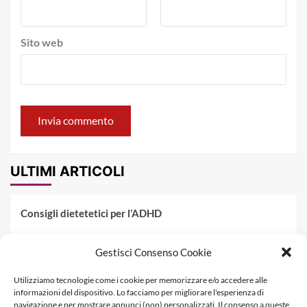
Sito web
ULTIMI ARTICOLI
Consigli dietetetici per l’ADHD
Pranzo al sacco estivo: 5 idee di pasta fredda
Gestisci Consenso Cookie
Dieta PKU: Gestione Professionale degli Alimenti nella
Utilizziamo tecnologie come i cookie per memorizzare e/o accedere alle
Fenilchetonuria
informazioni del dispositivo. Lo facciamo per migliorare l'esperienza di
navigazione e per mostrare annunci (non) personalizzati. Il consenso a queste