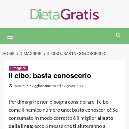
Skip
to
content
Primary
Menu
HOME
DIMAGRIRE
IL CIBO: BASTA CONOSCERLO
Dimagrire
Il cibo: basta conoscerlo
Luca M.
Aggiornamento del 5 Agosto 2019
Per dimagrire non bisogna considerare il cibo
come il nemico numero uno: basta conoscerlo! Se
consumato in modo corretto è il miglior
alleato
della linea
; ecco 5 mosse che ti aiuteranno a