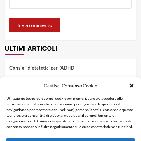
ULTIMI ARTICOLI
Consigli dietetetici per l’ADHD
Pranzo al sacco estivo: 5 idee di pasta fredda
Gestisci Consenso Cookie
Dieta PKU: Gestione Professionale degli Alimenti nella
Utilizziamo tecnologie come i cookie per memorizzare e/o accedere alle
Fenilchetonuria
informazioni del dispositivo. Lo facciamo per migliorare l'esperienza di
navigazione e per mostrare annunci (non) personalizzati. Il consenso a queste
Dieta militare: come funziona, opinioni e schema tipo per
tecnologie ci consentirà di elaborare dati quali il comportamento di
dimagrire in 3 giorni
navigazione o gli ID univoci su questo sito. Il mancato consenso o la revoca del
consenso possono influire negativamente su alcune caratteristiche e funzioni.
La dieta dei tre giorni