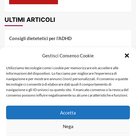
ULTIMI ARTICOLI
Consigli dietetetici per l’ADHD
Pranzo al sacco estivo: 5 idee di pasta fredda
Gestisci Consenso Cookie
Dieta PKU: Gestione Professionale degli Alimenti nella
Utilizziamo tecnologie come i cookie per memorizzare e/o accedere alle
Fenilchetonuria
informazioni del dispositivo. Lo facciamo per migliorare l'esperienza di
navigazione e per mostrare annunci (non) personalizzati. Il consenso a queste
Dieta militare: come funziona, opinioni e schema tipo per
tecnologie ci consentirà di elaborare dati quali il comportamento di
dimagrire in 3 giorni
navigazione o gli ID univoci su questo sito. Il mancato consenso o la revoca del
consenso possono influire negativamente su alcune caratteristiche e funzioni.
La dieta dei tre giorni
Accetta
Informativa Privacy
Contatti & Pubblicità
Nega