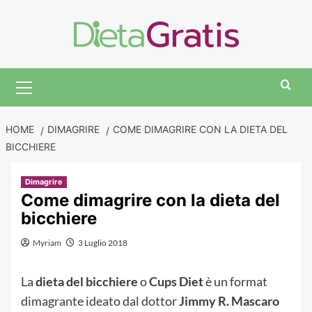
Skip
to
content
Primary
Menu
HOME
DIMAGRIRE
COME DIMAGRIRE CON LA DIETA DEL
BICCHIERE
Dimagrire
Come dimagrire con la dieta del
bicchiere
Myriam
3 Luglio 2018
La
dieta del bicchiere
o
Cups Diet
è un format
dimagrante ideato dal dottor
Jimmy R. Mascaro