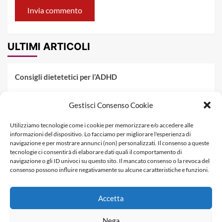
ULTIMI ARTICOLI
Consigli dietetetici per l’ADHD
Pranzo al sacco estivo: 5 idee di pasta fredda
Gestisci Consenso Cookie
Dieta PKU: Gestione Professionale degli Alimenti nella
Utilizziamo tecnologie come i cookie per memorizzare e/o accedere alle
Fenilchetonuria
informazioni del dispositivo. Lo facciamo per migliorare l'esperienza di
navigazione e per mostrare annunci (non) personalizzati. Il consenso a queste
Dieta militare: come funziona, opinioni e schema tipo per
tecnologie ci consentirà di elaborare dati quali il comportamento di
dimagrire in 3 giorni
navigazione o gli ID univoci su questo sito. Il mancato consenso o la revoca del
consenso possono influire negativamente su alcune caratteristiche e funzioni.
La dieta dei tre giorni
Accetta
Informativa Privacy
Contatti & Pubblicità
Nega