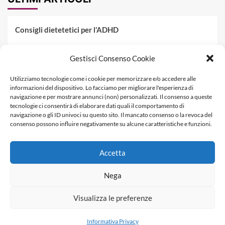
Consigli dietetetici per l’ADHD
Pranzo al sacco estivo: 5 idee di pasta fredda
Gestisci Consenso Cookie
Dieta PKU: Gestione Professionale degli Alimenti nella
Utilizziamo tecnologie come i cookie per memorizzare e/o accedere alle
Fenilchetonuria
informazioni del dispositivo. Lo facciamo per migliorare l'esperienza di
navigazione e per mostrare annunci (non) personalizzati. Il consenso a queste
Dieta militare: come funziona, opinioni e schema tipo per
tecnologie ci consentirà di elaborare dati quali il comportamento di
dimagrire in 3 giorni
navigazione o gli ID univoci su questo sito. Il mancato consenso o la revoca del
consenso possono influire negativamente su alcune caratteristiche e funzioni.
La dieta dei tre giorni
Accetta
Informativa Privacy
Contatti & Pubblicità
Nega
Visualizza le preferenze
Copyright © Dietagratis.com è un sito di proprietà di
SEOWEBBS SRL - REA: LE 278983 - P.Iva 04278590759
Informativa Privacy