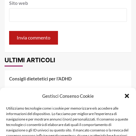
Sito web
ULTIMI ARTICOLI
Consigli dietetetici per l’ADHD
Pranzo al sacco estivo: 5 idee di pasta fredda
Gestisci Consenso Cookie
Dieta PKU: Gestione Professionale degli Alimenti nella
Utilizziamo tecnologie come i cookie per memorizzare e/o accedere alle
Fenilchetonuria
informazioni del dispositivo. Lo facciamo per migliorare l'esperienza di
navigazione e per mostrare annunci (non) personalizzati. Il consenso a queste
Dieta militare: come funziona, opinioni e schema tipo per
tecnologie ci consentirà di elaborare dati quali il comportamento di
dimagrire in 3 giorni
navigazione o gli ID univoci su questo sito. Il mancato consenso o la revoca del
consenso possono influire negativamente su alcune caratteristiche e funzioni.