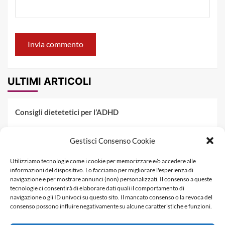
ULTIMI ARTICOLI
Consigli dietetetici per l’ADHD
Pranzo al sacco estivo: 5 idee di pasta fredda
Gestisci Consenso Cookie
Dieta PKU: Gestione Professionale degli Alimenti nella
Utilizziamo tecnologie come i cookie per memorizzare e/o accedere alle
Fenilchetonuria
informazioni del dispositivo. Lo facciamo per migliorare l'esperienza di
navigazione e per mostrare annunci (non) personalizzati. Il consenso a queste
Dieta militare: come funziona, opinioni e schema tipo per
tecnologie ci consentirà di elaborare dati quali il comportamento di
dimagrire in 3 giorni
navigazione o gli ID univoci su questo sito. Il mancato consenso o la revoca del
consenso possono influire negativamente su alcune caratteristiche e funzioni.
La dieta dei tre giorni