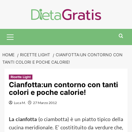
Skip
to
content
Primary
Menu
HOME
RICETTE LIGHT
CIANFOTTA:UN CONTORNO CON
TANTI COLORI E POCHE CALORIE!
Ricette Light
Cianfotta:un contorno con tanti
colori e poche calorie!
Luca M.
27 Marzo 2012
La cianfotta
(o ciambotta) è un piatto tipico della
cucina meridionale. E’ costitituito da verdure che,