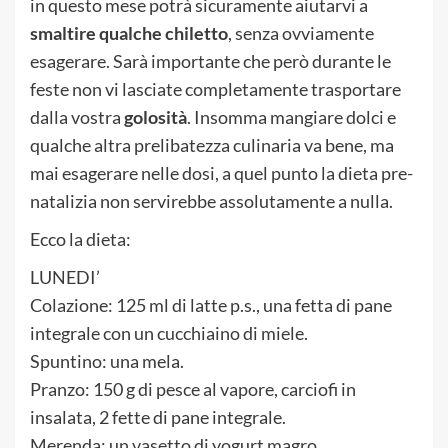
in questo mese potrà sicuramente aiutarvi a
smaltire qualche chiletto
, senza ovviamente
esagerare. Sarà importante che però durante le
feste non vi lasciate completamente trasportare
dalla vostra
golosità
. Insomma mangiare dolci e
qualche altra prelibatezza culinaria va bene, ma
mai esagerare nelle dosi, a quel punto la dieta pre-
natalizia non servirebbe assolutamente a nulla.
Ecco la dieta:
LUNEDI’
Colazione: 125 ml di latte p.s., una fetta di pane
integrale con un cucchiaino di miele.
Spuntino: una mela.
Pranzo: 150 g di pesce al vapore, carciofi in
insalata, 2 fette di pane integrale.
Merenda: un vasetto di yogurt magro.