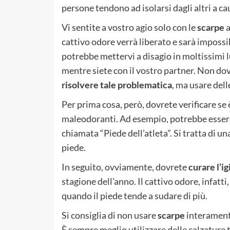
persone tendono ad isolarsi dagli altri a ca
Vi sentite a vostro agio solo con le
scarpe
a
cattivo odore verrà liberato e sarà impossi
potrebbe mettervi a disagio in moltissimi 
mentre siete con il vostro partner. Non dovr
risolvere tale problematica
, ma usare dell
Per prima cosa, però, dovrete verificare se
maleodoranti. Ad esempio, potrebbe esser
chiamata “Piede dell’atleta”. Si tratta di una
piede.
In seguito, ovviamente, dovrete
curare l’i
stagione dell’anno. Il cattivo odore, infatt
quando il piede tende a sudare di più.
Si consiglia di non usare
scarpe
interamente
È sempre meglio utilizzare delle calzature tr