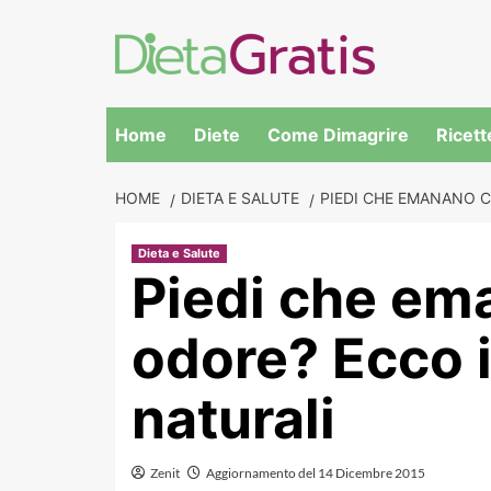
Skip
to
content
Home
Diete
Come Dimagrire
Ricett
HOME
DIETA E SALUTE
PIEDI CHE EMANANO C
Dieta e Salute
Piedi che em
odore? Ecco i
naturali
Zenit
Aggiornamento del 14 Dicembre 2015