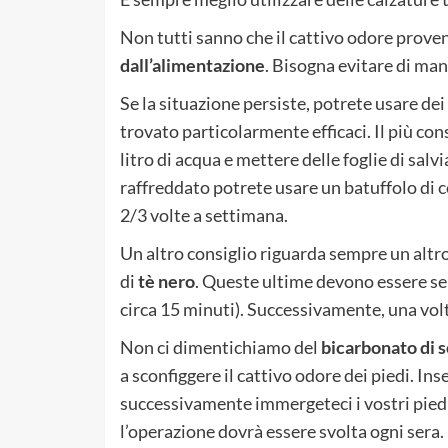
Non tutti sanno che il cattivo odore prove
dall’alimentazione
. Bisogna evitare di man
Se la situazione persiste, potrete usare dei
trovato particolarmente efficaci. Il più cons
litro di acqua e mettere delle foglie di sal
raffreddato potrete usare un batuffolo di c
2/3 volte a settimana.
Un altro consiglio riguarda sempre un altr
di
tè nero
. Queste ultime devono essere sem
circa 15 minuti). Successivamente, una volt
Non ci dimentichiamo del
bicarbonato di s
a sconfiggere il cattivo odore dei piedi. Ins
successivamente immergeteci i vostri piedi
l’operazione dovrà essere svolta ogni sera.