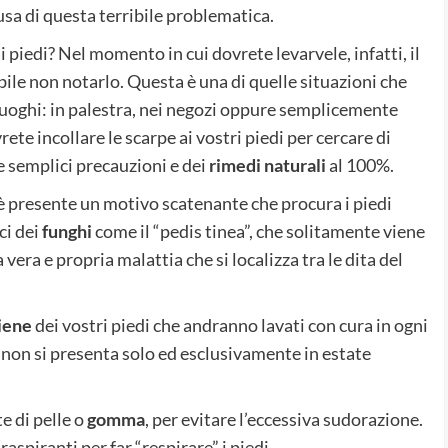
usa di questa terribile problematica.
i piedi? Nel momento in cui dovrete levarvele, infatti, il
bile non notarlo. Questa è una di quelle situazioni che
luoghi: in palestra, nei negozi oppure semplicemente
ete incollare le scarpe ai vostri piedi per cercare di
e semplici precauzioni e dei
rimedi naturali
al 100%.
 è presente un motivo scatenante che procura i piedi
ci dei
funghi
come il “pedis tinea”, che solitamente viene
 vera e propria malattia che si localizza tra le dita del
giene
dei vostri piedi che andranno lavati con cura in ogni
i, non si presenta solo ed esclusivamente in estate
 di pelle o
gomma
, per evitare l’eccessiva sudorazione.
aspiranti per far “respirare” i piedi.