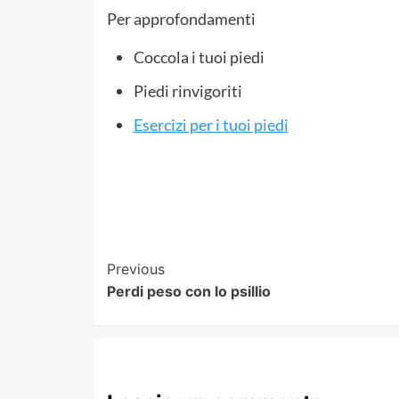
Per approfondamenti
Coccola i tuoi piedi
Piedi rinvigoriti
Esercizi per i tuoi piedi
Post
Previous
Perdi peso con lo psillio
Navigation