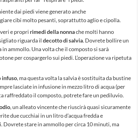
niente dai piedi viene generato anche
giare cibi molto pesanti, soprattutto aglio e cipolla.
 veri e propri
rimedi della nonna
che molti hanno
igliato riguarda il
decotto di salvia
. Dovrete bollire un
via in ammollo. Una volta che il composto si sarà
otone per cospargerlo sui piedi. L’operazione va ripetuta
o
infuso
, ma questa volta la salvia è sostituita da bustine
pre lasciate in infusione in mezzo litro di acqua (per
a raffreddato il composto, potrete fare un pediluvio.
odio
, un alleato vincente che riuscirà quasi sicuramente
erite due cucchiai in un litro d’acqua fredda e
. Dovrete stare in ammollo per circa 10 minuti, ma