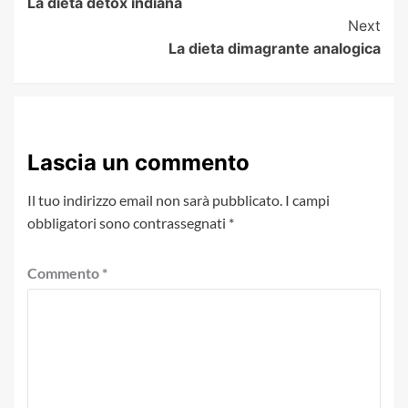
La dieta detox indiana
Navigation
Next
La dieta dimagrante analogica
Lascia un commento
Il tuo indirizzo email non sarà pubblicato.
I campi
obbligatori sono contrassegnati
*
Commento
*