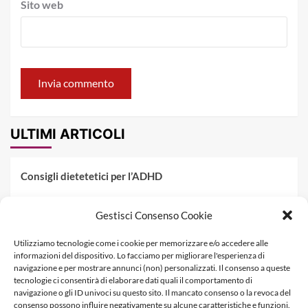
Sito web
ULTIMI ARTICOLI
Consigli dietetetici per l’ADHD
Pranzo al sacco estivo: 5 idee di pasta fredda
Gestisci Consenso Cookie
Dieta PKU: Gestione Professionale degli Alimenti nella
Utilizziamo tecnologie come i cookie per memorizzare e/o accedere alle
Fenilchetonuria
informazioni del dispositivo. Lo facciamo per migliorare l'esperienza di
navigazione e per mostrare annunci (non) personalizzati. Il consenso a queste
Dieta militare: come funziona, opinioni e schema tipo per
tecnologie ci consentirà di elaborare dati quali il comportamento di
dimagrire in 3 giorni
navigazione o gli ID univoci su questo sito. Il mancato consenso o la revoca del
consenso possono influire negativamente su alcune caratteristiche e funzioni.