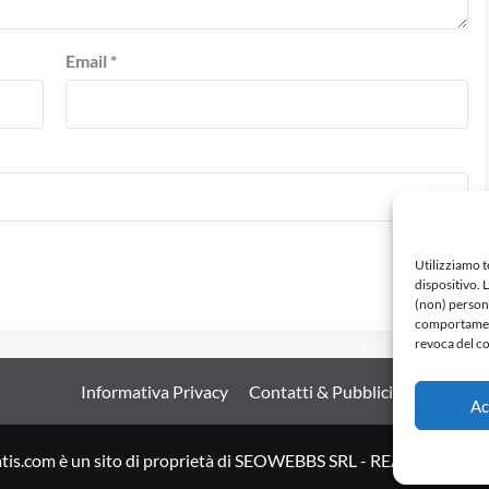
Email
*
Utilizziamo 
dispositivo. 
(non) persona
comportamento
revoca del co
Informativa Privacy
Contatti & Pubblicità
Ac
tis.com è un sito di proprietà di SEOWEBBS SRL - REA: LE 27898