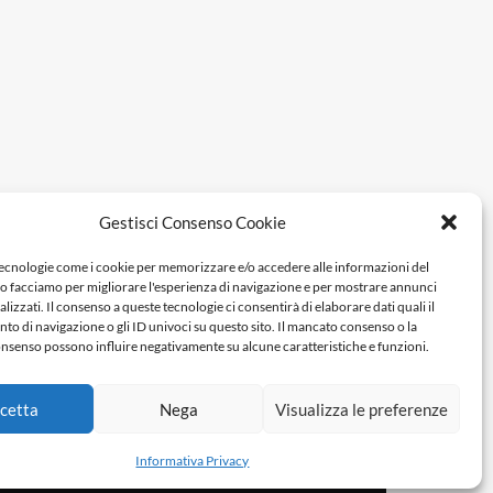
Gestisci Consenso Cookie
tecnologie come i cookie per memorizzare e/o accedere alle informazioni del
Lo facciamo per migliorare l'esperienza di navigazione e per mostrare annunci
lizzati. Il consenso a queste tecnologie ci consentirà di elaborare dati quali il
 di navigazione o gli ID univoci su questo sito. Il mancato consenso o la
nsenso possono influire negativamente su alcune caratteristiche e funzioni.
cetta
Nega
Visualizza le preferenze
Informativa Privacy
3 - P.Iva 04278590759