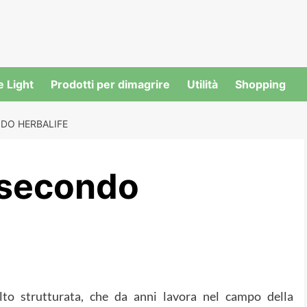
e Light
Prodotti per dimagrire
Utilità
Shopping
DO HERBALIFE
 secondo
to strutturata, che da anni lavora nel campo della