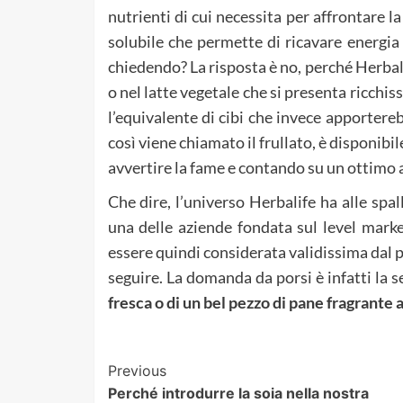
nutrienti di cui necessita per affrontare la
solubile che permette di ricavare energia 
chiedendo? La risposta è no, perché Herba
o nel latte vegetale che si presenta ricchis
l’equivalente di cibi che invece apportereb
così viene chiamato il frullato, è disponibil
avvertire la fame e contando su un ottimo 
Che dire, l’universo Herbalife ha alle spa
una delle aziende fondata sul level mark
essere quindi considerata validissima dal p
seguire. La domanda da porsi è infatti la 
fresca o di un bel pezzo di pane fragrante
Post
Previous
Perché introdurre la soia nella nostra
Navigation