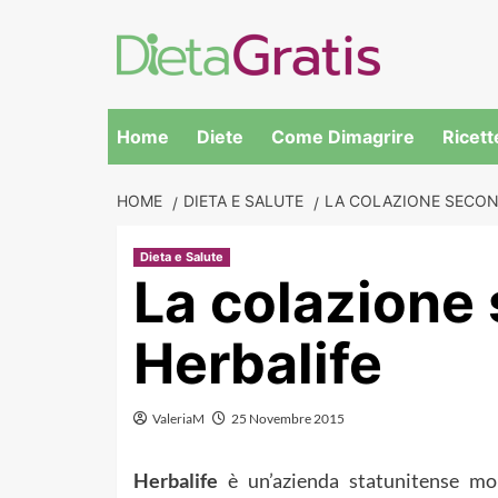
Skip
to
content
Home
Diete
Come Dimagrire
Ricett
HOME
DIETA E SALUTE
LA COLAZIONE SECON
Dieta e Salute
La colazione
Herbalife
ValeriaM
25 Novembre 2015
Herbalife
è un’azienda statunitense mol