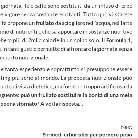
 giornata. Tè e caffè sono sostituiti da un infuso di erbe
e vigore senza sostanze eccitanti. Tutto qui, vi starete
life propone un
frullato
da sciogliere nell’acqua, nel latte
simo di nutrienti e che sa apportare in sostanze nutritive
bero più di 2mila calorie in un colpo solo. Il
Formula
1,
e in tanti gusti e permette di affrontare la giornata senza
apporto nutrizionale.
lle tanta esperienza e soprattutto si presuppone essere
eting più serie al mondo. La proposta nutrizionale può
unto di vista dietetico, ma forse un troppo artificiosa da
seguente:
può un frullato sostituire la bontà di una mela
 appena sfornato? A voi la risposta…
Next
9 rimedi erboristici per perdere peso