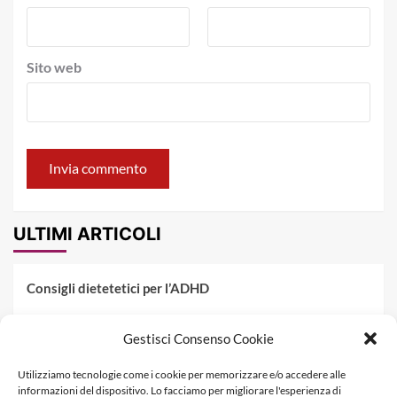
Sito web
ULTIMI ARTICOLI
Consigli dietetetici per l’ADHD
Pranzo al sacco estivo: 5 idee di pasta fredda
Gestisci Consenso Cookie
Dieta PKU: Gestione Professionale degli Alimenti nella
Utilizziamo tecnologie come i cookie per memorizzare e/o accedere alle
Fenilchetonuria
informazioni del dispositivo. Lo facciamo per migliorare l'esperienza di