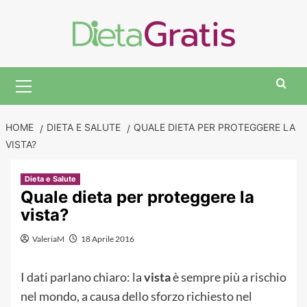
Skip
to
content
Primary
Menu
HOME
DIETA E SALUTE
QUALE DIETA PER PROTEGGERE LA
VISTA?
Dieta e Salute
Quale dieta per proteggere la
vista?
ValeriaM
18 Aprile 2016
I dati parlano chiaro: la
vista
è sempre più a rischio
nel mondo, a causa dello sforzo richiesto nel