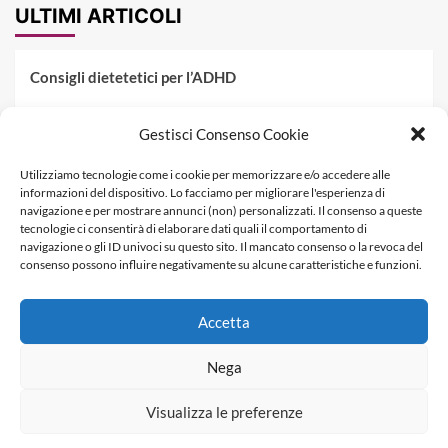
ULTIMI ARTICOLI
Consigli dietetetici per l’ADHD
Pranzo al sacco estivo: 5 idee di pasta fredda
Gestisci Consenso Cookie
Dieta PKU: Gestione Professionale degli Alimenti nella
Utilizziamo tecnologie come i cookie per memorizzare e/o accedere alle
Fenilchetonuria
informazioni del dispositivo. Lo facciamo per migliorare l'esperienza di
navigazione e per mostrare annunci (non) personalizzati. Il consenso a queste
Dieta militare: come funziona, opinioni e schema tipo per
tecnologie ci consentirà di elaborare dati quali il comportamento di
dimagrire in 3 giorni
navigazione o gli ID univoci su questo sito. Il mancato consenso o la revoca del
consenso possono influire negativamente su alcune caratteristiche e funzioni.
La dieta dei tre giorni
Accetta
Informativa Privacy
Contatti & Pubblicità
Nega
Visualizza le preferenze
Copyright © Dietagratis.com è un sito di proprietà di