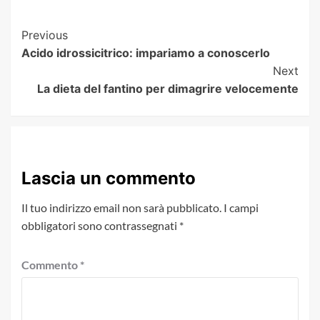
Post
Previous
Acido idrossicitrico: impariamo a conoscerlo
Navigation
Next
La dieta del fantino per dimagrire velocemente
Lascia un commento
Il tuo indirizzo email non sarà pubblicato.
I campi
obbligatori sono contrassegnati
*
Commento
*