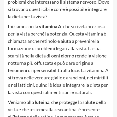
problemi che interessano il sistema nervoso. Dove
si trovano questi cibi e come è possibile integrare
la dieta per la vista?
Iniziamo con la
vitamina
A
, che si rivela preziosa
per la vista perché la potenzia. Questa vitamina è
chiamata anche retinolo e aiuta a prevenire la
formazione di problemi legati alla vista. La sua
scarsità nella dieta di ogni giorno rende la visione
notturna più offuscata e può dare origine a
fenomeni di ipersensibilità alla luce. La vitamina A
si trova nelle verdure gialle e arancioni, nei mirtilli
e nei latticini, quindi è ideale integrare la dieta per
la vista con questi alimenti sani e naturali.
Veniamo alla
luteina
, che protegge la salute della
vista e che insieme alla zeaxantina, è presente
all’interno della retina. La sua carenza è causa