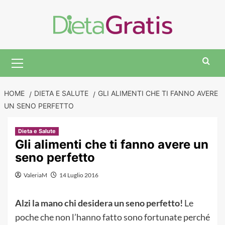
Skip
to
content
Primary
Menu
HOME
DIETA E SALUTE
GLI ALIMENTI CHE TI FANNO AVERE
UN SENO PERFETTO
Dieta e Salute
Gli alimenti che ti fanno avere un
seno perfetto
ValeriaM
14 Luglio 2016
Alzi la mano chi desidera un seno perfetto!
Le
poche che non l’hanno fatto sono fortunate perché