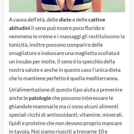
A causa dell’età, delle
diete
e delle
cattive
abitudini
il seno può essere poco florido e
nemmeno le creme e i massaggi gli restituiscono la
tonicità, inoltre possono comparire delle
smagliature e indossare una maglietta scollata è
un incubo per molte. Il seno è lo specchio della
nostra salute e anche in questo caso l’unica dieta
che lo mantiene perfetto è quella mediterranea.
Un’alimentazione di questo tipo aiuta a prevenire
anche le
patologie
che possono interessare le
ghiandole mammarie ma ci sono alcuni alimenti
speciali ricchi di antiossidanti, vitamine, minerali,
lipidi e proteine che non devono proprio mancare
in tavola. Noi siamo riusciti a trovarne 10 e