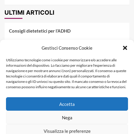
ULTIMI ARTICOLI
Consigli dietetetici per l’ADHD
Pranzo al sacco estivo: 5 idee di pasta fredda
Gestisci Consenso Cookie
Dieta PKU: Gestione Professionale degli Alimenti nella
Utilizziamo tecnologie come i cookie per memorizzare e/o accedere alle
Fenilchetonuria
informazioni del dispositivo. Lo facciamo per migliorare l'esperienza di
navigazione e per mostrare annunci (non) personalizzati. Il consenso a queste
Dieta militare: come funziona, opinioni e schema tipo per
tecnologie ci consentirà di elaborare dati quali il comportamento di
dimagrire in 3 giorni
navigazione o gli ID univoci su questo sito. Il mancato consenso o la revoca del
consenso possono influire negativamente su alcune caratteristiche e funzioni.
La dieta dei tre giorni
Accetta
Informativa Privacy
Contatti & Pubblicità
Nega
Visualizza le preferenze