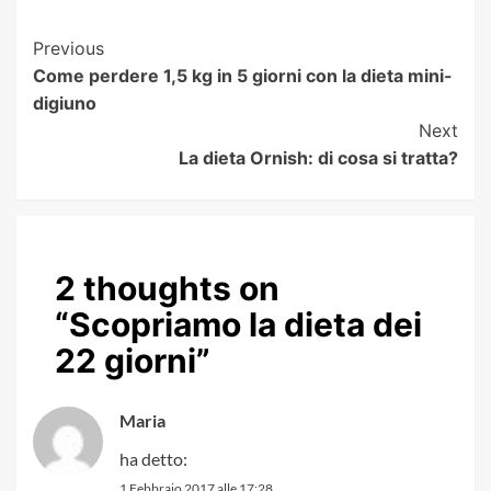
Post
Previous
Come perdere 1,5 kg in 5 giorni con la dieta mini-
Navigation
digiuno
Next
La dieta Ornish: di cosa si tratta?
2 thoughts on
“
Scopriamo la dieta dei
22 giorni
”
Maria
ha detto:
1 Febbraio 2017 alle 17:28