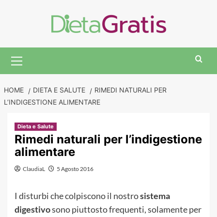
Skip
to
content
Primary
Menu
HOME
DIETA E SALUTE
RIMEDI NATURALI PER
L’INDIGESTIONE ALIMENTARE
Dieta e Salute
Rimedi naturali per l’indigestione
alimentare
ClaudiaL
5 Agosto 2016
I disturbi che colpiscono il nostro
sistema
digestivo
sono piuttosto frequenti, solamente per