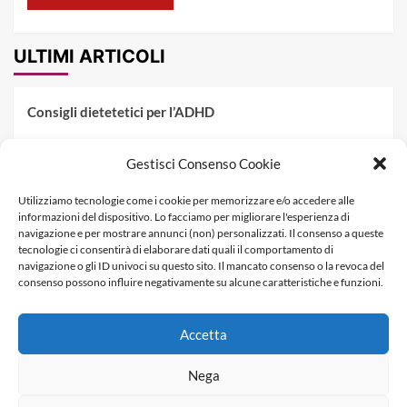
ULTIMI ARTICOLI
Consigli dietetetici per l’ADHD
Pranzo al sacco estivo: 5 idee di pasta fredda
Gestisci Consenso Cookie
Dieta PKU: Gestione Professionale degli Alimenti nella
Utilizziamo tecnologie come i cookie per memorizzare e/o accedere alle
Fenilchetonuria
informazioni del dispositivo. Lo facciamo per migliorare l'esperienza di
navigazione e per mostrare annunci (non) personalizzati. Il consenso a queste
Dieta militare: come funziona, opinioni e schema tipo per
tecnologie ci consentirà di elaborare dati quali il comportamento di
dimagrire in 3 giorni
navigazione o gli ID univoci su questo sito. Il mancato consenso o la revoca del
consenso possono influire negativamente su alcune caratteristiche e funzioni.
La dieta dei tre giorni
Accetta
Informativa Privacy
Contatti & Pubblicità
Nega