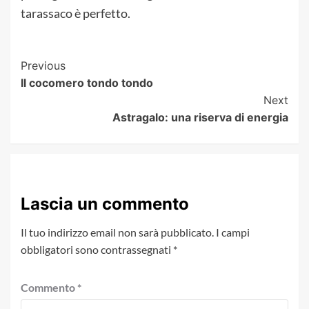
tarassaco è perfetto.
Post
Previous
Il cocomero tondo tondo
Navigation
Next
Astragalo: una riserva di energia
Lascia un commento
Il tuo indirizzo email non sarà pubblicato.
I campi
obbligatori sono contrassegnati
*
Commento
*