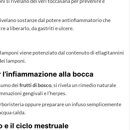
oni si rivelano dei veri toccasana per prevenire e
 rivelano sostanze dal potere antinfiammatorio che
 a liberarlo, da gastriti e ulcere.
 lamponi viene potenziato dal contenuto di ellagitannini
dei lamponi.
r l’infiammazione alla bocca
nsumo dei
frutti di bosco
, si rivela un rimedio naturale
iammazioni gengivali e l’herpes.
 erboristeria oppure preparare un infuso semplicemente
acqua calda.
o e il ciclo mestruale