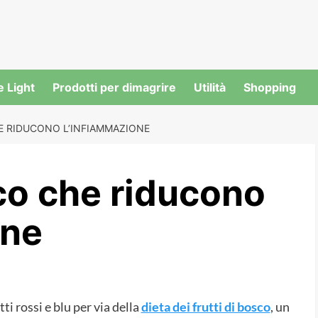
e Light
Prodotti per dimagrire
Utilità
Shopping
HE RIDUCONO L’INFIAMMAZIONE
sco che riducono
one
i rossi e blu per via della
dieta dei frutti di bosco
, un