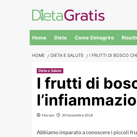
Skip
to
content
Home
Diete
Come Dimagrire
Ricett
HOME
DIETA E SALUTE
I FRUTTI DI BOSCO C
Dieta e Salute
I frutti di bo
l’infiammazi
Myriam
30 Novembre 2018
Abbiamo imparato a conoscere i piccoli frutt