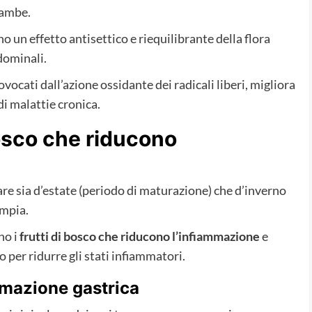
gambe.
no un effetto antisettico e riequilibrante della flora
dominali.
ovocati dall’azione ossidante dei radicali liberi, migliora
di malattie cronica.
bosco che riducono
are sia d’estate (periodo di maturazione) che d’inverno
ampia.
no i
frutti di bosco che riducono l’infiammazione
e
 per ridurre gli stati infiammatori.
mmazione gastrica