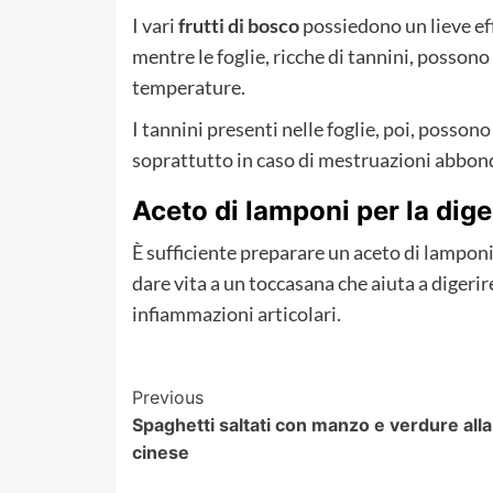
I vari
frutti di bosco
possiedono un lieve ef
mentre le foglie, ricche di tannini, possono 
temperature.
I tannini presenti nelle foglie, poi, posson
soprattutto in caso di mestruazioni abbon
Aceto di lamponi per la dig
È sufficiente preparare un aceto di lamponi 
dare vita a un toccasana che aiuta a digerire 
infiammazioni articolari.
Post
Previous
Spaghetti saltati con manzo e verdure alla
Navigation
cinese