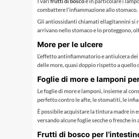
I vari
frutti di bosco
e in particolare i lamp
combattere l’infiammazione allo stomaco.
Gli antiossidanti chiamati ellagitannini si
arrivano nello stomaco e lo proteggono, oltre
More per le ulcere
L’effetto antinfiammatorio e antiulcera dei
delle more, quasi doppio rispetto a quello 
Foglie di more e lamponi pe
Le foglie di more e lamponi, insieme al co
perfetto contro le afte, le stomatiti, le inf
È possibile acquistare la tintura madre in
versando alcune foglie secche o fresche in 
Frutti di bosco per l’intestin