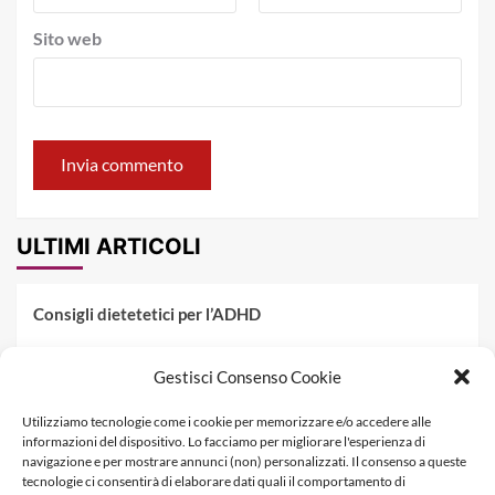
Sito web
ULTIMI ARTICOLI
Consigli dietetetici per l’ADHD
Pranzo al sacco estivo: 5 idee di pasta fredda
Gestisci Consenso Cookie
Dieta PKU: Gestione Professionale degli Alimenti nella
Utilizziamo tecnologie come i cookie per memorizzare e/o accedere alle
Fenilchetonuria
informazioni del dispositivo. Lo facciamo per migliorare l'esperienza di
navigazione e per mostrare annunci (non) personalizzati. Il consenso a queste
Dieta militare: come funziona, opinioni e schema tipo per
tecnologie ci consentirà di elaborare dati quali il comportamento di