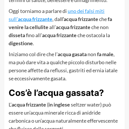
Oggi torniamo a parlare di
uno dei falsi miti
sull’
acqua frizzante
, dal
l’acqua frizzante
che
fa
venire la cellulite
all’
acqua frizzante
che non
disseta
fino all’
acqua frizzante
che ostacola la
digestione
.
Iniziamo col dire che l’
acqua gasata
non
fa male
,
ma può dare vita a qualche piccolo disturbo nelle
persone affette da reflussi, gastriti ed ernia iatale
se eccessivamente gasata.
Cos’è l’acqua gassata?
L’
acqua frizzante
(
in inglese
seltzer water) può
essere un’acqua minerale ricca di anidride
carbonica o un’acqua naturalmente effervescente
che fluisce dalle sorgenti.