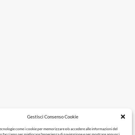
Gestisci Consenso Cookie
tecnologie come i cookie per memorizzare e/o accedere alle informazioni del
Lo facciamo per migliorare l'esperienza di navigazione e per mostrare annunci