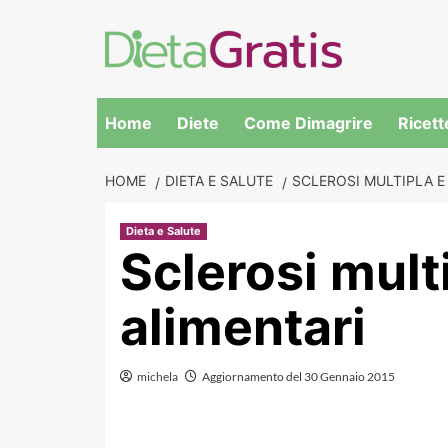
Skip
to
content
Home
Diete
Come Dimagrire
Ricett
HOME
DIETA E SALUTE
SCLEROSI MULTIPLA E
Dieta e Salute
Sclerosi mult
alimentari
michela
Aggiornamento del 30 Gennaio 2015