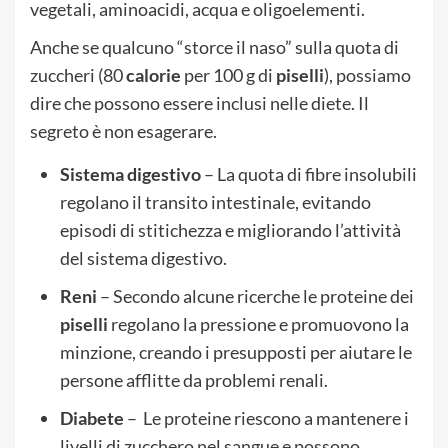
vegetali, aminoacidi, acqua e oligoelementi.
Anche se qualcuno “storce il naso” sulla quota di
zuccheri (80
calorie
per 100 g di
piselli
), possiamo
dire che possono essere inclusi nelle diete. Il
segreto è non esagerare.
Sistema digestivo
– La quota di fibre insolubili
regolano il transito intestinale, evitando
episodi di stitichezza e migliorando l’attività
del sistema digestivo.
Reni
– Secondo alcune ricerche le proteine dei
piselli
regolano la pressione e promuovono la
minzione, creando i presupposti per aiutare le
persone afflitte da problemi renali.
Diabete
– Le proteine riescono a mantenere i
livelli di zucchero nel sangue e possono