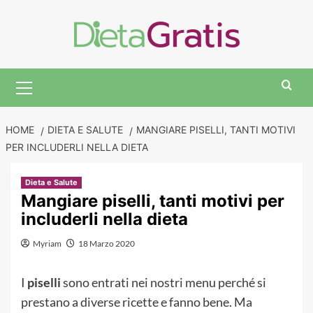
Skip
to
content
Primary
Menu
HOME
DIETA E SALUTE
MANGIARE PISELLI, TANTI MOTIVI
PER INCLUDERLI NELLA DIETA
Dieta e Salute
Mangiare piselli, tanti motivi per
includerli nella dieta
Myriam
18 Marzo 2020
I
piselli
sono entrati nei nostri menu perché si
prestano a diverse ricette e fanno bene. Ma