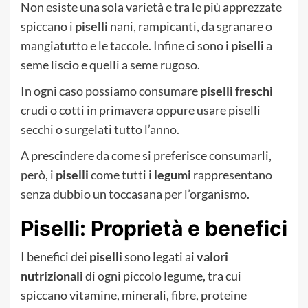
Non esiste una sola varietà e tra le più apprezzate
spiccano i
piselli
nani, rampicanti, da sgranare o
mangiatutto e le taccole. Infine ci sono i
piselli
a
seme liscio e quelli a seme rugoso.
In ogni caso possiamo consumare
piselli freschi
crudi o cotti in primavera oppure usare piselli
secchi o surgelati tutto l’anno.
A prescindere da come si preferisce consumarli,
però, i
piselli
come tutti i
legumi
rappresentano
senza dubbio un toccasana per l’organismo.
Piselli: Proprietà e benefici
I benefici dei
piselli
sono legati ai
valori
nutrizionali
di ogni piccolo legume, tra cui
spiccano vitamine, minerali, fibre, proteine