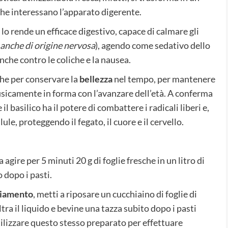
che interessano l’apparato digerente.
 lo rende un efficace digestivo, capace di calmare gli
anche di origine nervosa
), agendo come sedativo dello
che contro le coliche e la nausea.
che per conservare la
bellezza
nel tempo, per mantenere
 fisicamente in forma con l’avanzare dell’età. A conferma
l basilico ha il potere di combattere i radicali liberi e,
ule, proteggendo il fegato, il cuore e il cervello.
ia agire per 5 minuti 20 g di foglie fresche in un litro di
 dopo i pasti.
hiamento
, metti a riposare un cucchiaino di foglie di
ltra il liquido e bevine una tazza subito dopo i pasti
 utilizzare questo stesso preparato per effettuare