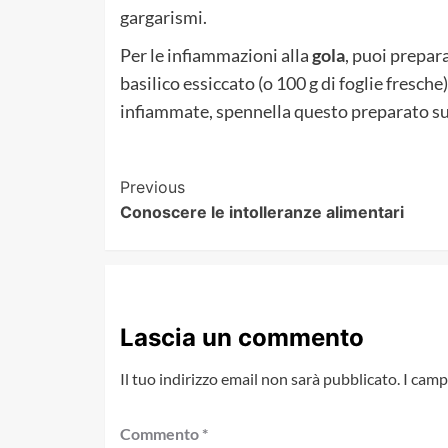
gargarismi.
Per le infiammazioni alla
gola
, puoi prepara
basilico essiccato (o 100 g di foglie fresche)
infiammate, spennella questo preparato sul
Post
Previous
Conoscere le intolleranze alimentari
Navigation
Lascia un commento
Il tuo indirizzo email non sarà pubblicato.
I camp
Commento
*