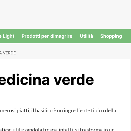
e Light
Prodotti per dimagrire
Utilità
Shopping
A VERDE
medicina verde
erosi piatti, il basilico è un ingrediente tipico della
ca: utilizzandola fresca, infatti, si trasforma in un