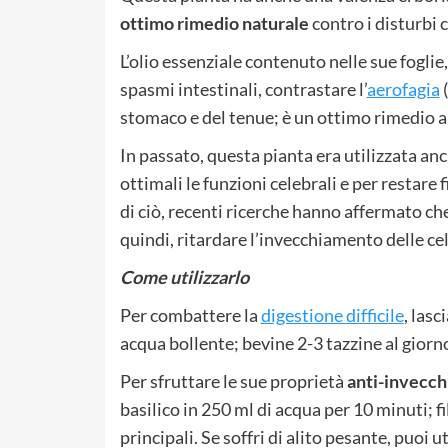
ottimo rimedio naturale
contro i disturbi 
L’olio essenziale contenuto nelle sue foglie,
spasmi intestinali, contrastare l’
aerofagia
(
stomaco e del tenue; è un ottimo rimedio an
In passato, questa pianta era utilizzata an
ottimali le funzioni celebrali e per restare
di ciò, recenti ricerche hanno affermato che i
quindi, ritardare l’invecchiamento delle cell
Come utilizzarlo
Per combattere la
digestione difficile
, lasc
acqua bollente; bevine 2-3 tazzine al giorno
Per sfruttare le sue proprietà
anti-invecc
basilico in 250 ml di acqua per 10 minuti; fi
principali. Se soffri di alito pesante, puoi