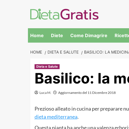
Skip
to
content
Home
Diete
Come Dimagrire
Ricett
HOME
DIETA E SALUTE
BASILICO: LA MEDICIN
Dieta e Salute
Basilico: la 
Luca M.
Aggiornamento del 11 Dicembre 2018
Prezioso alleato in cucina per preparare num
dieta mediterranea
.
Questa pianta ha anche una valenza erboristi