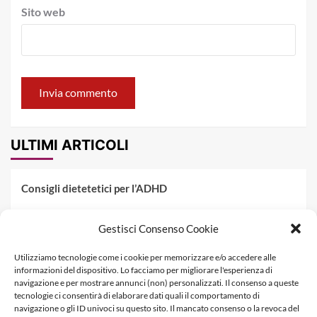
Sito web
ULTIMI ARTICOLI
Consigli dietetetici per l’ADHD
Pranzo al sacco estivo: 5 idee di pasta fredda
Gestisci Consenso Cookie
Dieta PKU: Gestione Professionale degli Alimenti nella
Utilizziamo tecnologie come i cookie per memorizzare e/o accedere alle
Fenilchetonuria
informazioni del dispositivo. Lo facciamo per migliorare l'esperienza di
navigazione e per mostrare annunci (non) personalizzati. Il consenso a queste
Dieta militare: come funziona, opinioni e schema tipo per
tecnologie ci consentirà di elaborare dati quali il comportamento di
dimagrire in 3 giorni
navigazione o gli ID univoci su questo sito. Il mancato consenso o la revoca del