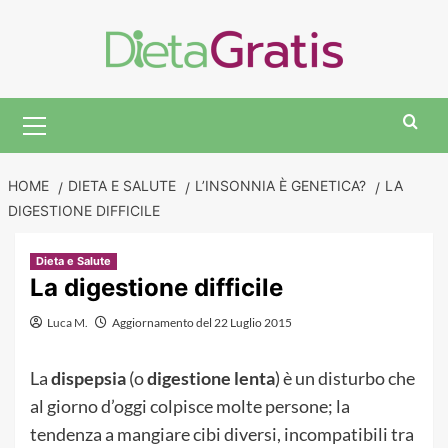
Skip
to
content
Primary
Menu
HOME
DIETA E SALUTE
L’INSONNIA È GENETICA?
LA
DIGESTIONE DIFFICILE
Dieta e Salute
La digestione difficile
Luca M.
Aggiornamento del 22 Luglio 2015
La
dispepsia
(o
digestione lenta
) è un disturbo che
al giorno d’oggi colpisce molte persone; la
tendenza a mangiare cibi diversi, incompatibili tra