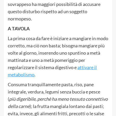
sovrappeso ha maggiori possibilità di accusare
questo disturbo rispetto ad un soggetto
normopeso.
A TAVOLA
La prima cosa da fare è iniziare a mangiare in modo
corretto, ma ciò non basta; bisogna mangiare più
volte al giorno, inserendo uno spuntino a metà
mattinata e uno a metà pomeriggio per
regolarizzare il sistema digestivo e
attivare il
metabolismo
.
Consuma tranquillamente pasta, riso, pane
integrale, verdura, legumi senza buccia e pesce
(
più digeribile, perchè ha meno tessuto connettivo
della carne
); la frutta mangiala lontano dai pasti;
evita, invece, gli alimenti fritti, precotti o le salse