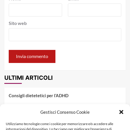
Sito web
ULTIMI ARTICOLI
Consigli dietetetici per l’ADHD
Pranzo al sacco estivo: 5 idee di pasta fredda
Gestisci Consenso Cookie
Dieta PKU: Gestione Professionale degli Alimenti nella
Utilizziamo tecnologie come i cookie per memorizzare e/o accedere alle
Fenilchetonuria
informazioni del dispositivo. Lo facciamo per migliorare l'esperienza di