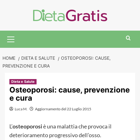
Skip
to
content
Primary
Menu
HOME
DIETA E SALUTE
OSTEOPOROSI: CAUSE,
PREVENZIONE E CURA
Dieta e Salute
Osteoporosi: cause, prevenzione
e cura
Luca M.
Aggiornamento del 22 Luglio 2015
L’
osteoporosi
è una malattia che provoca il
deterioramento progressivo dell’osso.