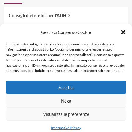
Consigli dietetetici per l’ADHD
Pranzo al sacco estivo: 5 idee di pasta fredda
Gestisci Consenso Cookie
Dieta PKU: Gestione Professionale degli Alimenti nella
Utilizziamo tecnologie come i cookie per memorizzare e/o accedere alle
Fenilchetonuria
informazioni del dispositivo. Lo facciamo per migliorare l'esperienza di
navigazione e per mostrare annunci (non) personalizzati. Il consenso a queste
Dieta militare: come funziona, opinioni e schema tipo per
tecnologie ci consentirà di elaborare dati quali il comportamento di
dimagrire in 3 giorni
navigazione o gli ID univoci su questo sito. Il mancato consenso o la revoca del
consenso possono influire negativamente su alcune caratteristiche e funzioni.
La dieta dei tre giorni
Accetta
Informativa Privacy
Contatti & Pubblicità
Nega
Visualizza le preferenze
Copyright © Dietagratis.com è un sito di proprietà di
SEOWEBBS SRL - REA: LE 278983 - P.Iva 04278590759
Informativa Privacy