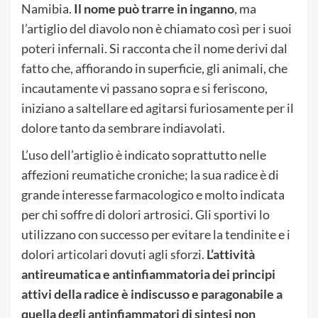
Namibia.
Il nome può trarre in inganno
, ma
l’artiglio del diavolo non è chiamato così per i suoi
poteri infernali. Si racconta che il nome derivi dal
fatto che, affiorando in superficie, gli animali, che
incautamente vi passano sopra e si feriscono,
iniziano a saltellare ed agitarsi furiosamente per il
dolore tanto da sembrare indiavolati.
L’uso dell’artiglio è indicato soprattutto nelle
affezioni reumatiche croniche; la sua radice è di
grande interesse farmacologico e molto indicata
per chi soffre di dolori artrosici. Gli sportivi lo
utilizzano con successo per evitare la tendinite e i
dolori articolari dovuti agli sforzi.
L’attività
antireumatica e antinfiammatoria dei principi
attivi della radice è indiscusso e paragonabile a
quella degli antinfiammatori di sintesi non