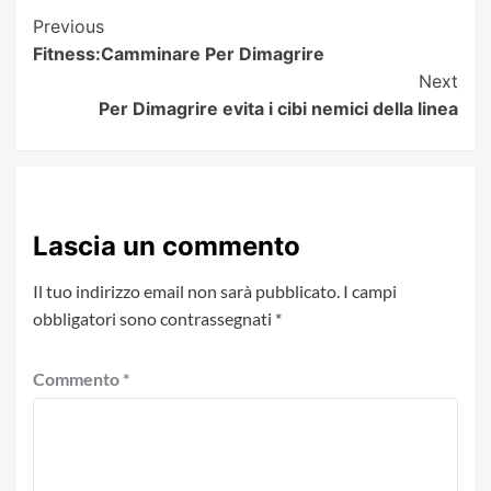
Post
Previous
Fitness:Camminare Per Dimagrire
Navigation
Next
Per Dimagrire evita i cibi nemici della linea
Lascia un commento
Il tuo indirizzo email non sarà pubblicato.
I campi
obbligatori sono contrassegnati
*
Commento
*