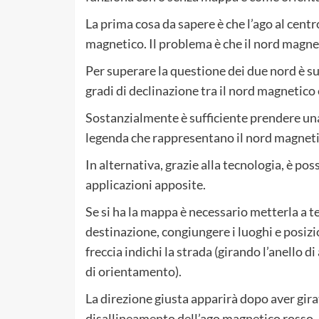
La prima cosa da sapere è che l’ago al cent
magnetico. Il problema è che il nord magne
Per superare la questione dei due nord è suf
gradi di declinazione tra il nord magnetico e
Sostanzialmente è sufficiente prendere una 
legenda che rappresentano il nord magnetic
In alternativa, grazie alla tecnologia, è pos
applicazioni apposite.
Se si ha la mappa è necessario metterla a ter
destinazione, congiungere i luoghi e posizi
freccia indichi la strada (girando l’anello d
di orientamento).
La direzione giusta apparirà dopo aver gira
disallineamento dell’ago magnetico rosso.