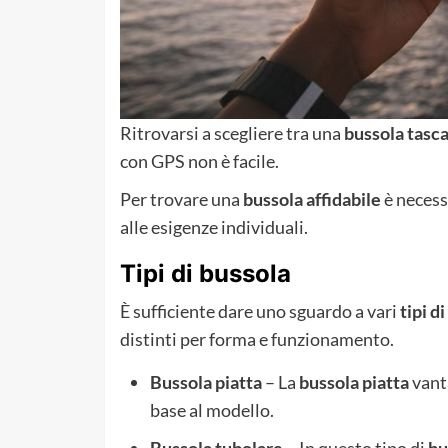
Ritrovarsi a scegliere tra una
bussola tasca
con GPS non è facile.
Per trovare una
bussola affidabile
è necessa
alle esigenze individuali.
Tipi di bussola
È sufficiente dare uno sguardo a vari
tipi d
distinti per forma e funzionamento.
Bussola piatta
– La
bussola
piatta
vanta
base al modello.
Bussola tubolare
– In questo tipo di
bu