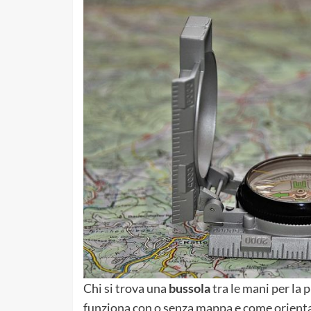
Chi si trova una
bussola
tra le mani per la 
funziona con o senza mappa e come orientars