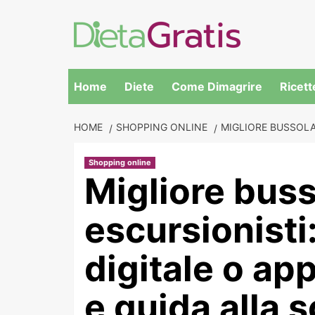
Skip
to
content
Home
Diete
Come Dimagrire
Ricett
HOME
SHOPPING ONLINE
MIGLIORE BUSSOLA 
Shopping online
Migliore buss
escursionisti:
digitale o ap
e guida alla s