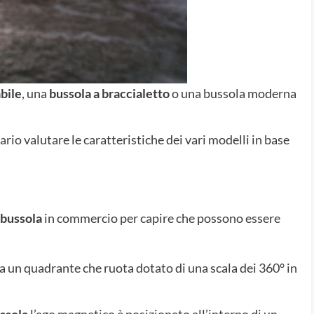
bile
, una
bussola a braccialetto
o una bussola moderna
rio valutare le caratteristiche dei vari modelli in base
i bussola
in commercio per capire che possono essere
 un quadrante che ruota dotato di una scala dei 360° in
ssola
l’ago magnetico è posizionato all’interno di un