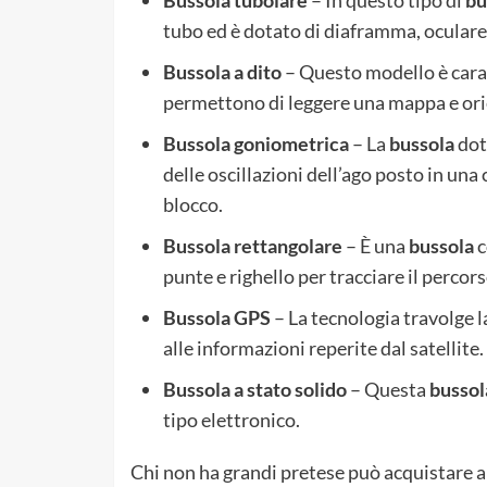
tubo ed è dotato di diaframma, oculare e
Bussola a dito
– Questo modello è cara
permettono di leggere una mappa e orie
Bussola goniometrica
– La
bussola
dota
delle oscillazioni dell’ago posto in una
blocco.
Bussola rettangolare
– È una
bussola
c
punte e righello per tracciare il percor
Bussola GPS
– La tecnologia travolge l
alle informazioni reperite dal satellite.
Bussola a stato solido
– Questa
bussol
tipo elettronico.
Chi non ha grandi pretese può acquistare a