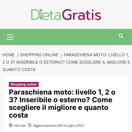
Skip
to
content
Primary
Menu
HOME
SHOPPING ONLINE
PARASCHIENA MOTO: LIVELLO 1,
2 O 3? INSERIBILE O ESTERNO? COME SCEGLIERE IL MIGLIORE E
QUANTO COSTA
Shopping online
Paraschiena moto: livello 1, 2 o
3? Inseribile o esterno? Come
scegliere il migliore e quanto
costa
Myriam
Aggiornamento del 4 Luglio 2023