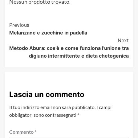
Nessun prodotto trovato.
Post
Previous
Melanzane e zucchine in padella
Navigation
Next
Metodo Abura: cos’è e come funziona l’unione tra
digiuno intermittente e dieta chetogenica
Lascia un commento
Il tuo indirizzo email non sarà pubblicato.
I campi
obbligatori sono contrassegnati
*
Commento
*