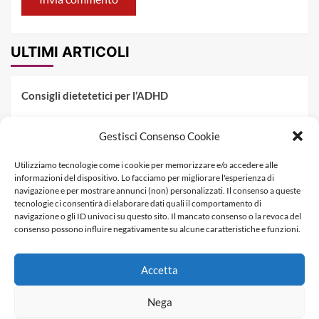
ULTIMI ARTICOLI
Consigli dietetetici per l’ADHD
Pranzo al sacco estivo: 5 idee di pasta fredda
Gestisci Consenso Cookie
Dieta PKU: Gestione Professionale degli Alimenti nella
Utilizziamo tecnologie come i cookie per memorizzare e/o accedere alle
Fenilchetonuria
informazioni del dispositivo. Lo facciamo per migliorare l'esperienza di
navigazione e per mostrare annunci (non) personalizzati. Il consenso a queste
Dieta militare: come funziona, opinioni e schema tipo per
tecnologie ci consentirà di elaborare dati quali il comportamento di
dimagrire in 3 giorni
navigazione o gli ID univoci su questo sito. Il mancato consenso o la revoca del
consenso possono influire negativamente su alcune caratteristiche e funzioni.
La dieta dei tre giorni
Accetta
Informativa Privacy
Contatti & Pubblicità
Nega