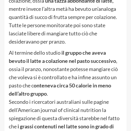
colazione, ossia
una tazza abbondante di latte,
mentre invece l’altra metà ha bevuto un’analoga
quantità di succo di frutta sempre per colazione.
Tutte le persone monitorate poi sono state
lasciate libere di mangiare tutto ciò che
desideravano per pranzo.
Al termine dello studio
il gruppo che aveva
bevuto il latte a colazione nel pasto successivo
,
ossia il pranzo, nonostante potesse mangiare ciò
che voleva si è controllato e ha infine assunto un
pasto che c
onteneva circa 50 calorie in meno
dell’altro gruppo
.
Secondo i ricercatori australiani sulle pagine
dell’American journal of clinical nutrition la
spiegazione di questa diversità starebbe nel fatto
che
i grassi contenuti nel latte sono in grado di