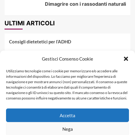
Dimagrire con i rassodanti naturali
ULTIMI ARTICOLI
Consigli dietetetici per l’ADHD
Pranzo al sacco estivo: 5 idee di pasta fredda
Gestisci Consenso Cookie
Dieta PKU: Gestione Professionale degli Alimenti nella
Utilizziamo tecnologie come i cookie per memorizzare e/o accedere alle
Fenilchetonuria
informazioni del dispositivo. Lo facciamo per migliorare l'esperienza di
navigazione e per mostrare annunci (non) personalizzati. Il consenso a queste
Dieta militare: come funziona, opinioni e schema tipo per
tecnologie ci consentirà di elaborare dati quali il comportamento di
dimagrire in 3 giorni
navigazione o gli ID univoci su questo sito. Il mancato consenso o la revoca del
consenso possono influire negativamente su alcune caratteristiche e funzioni.
La dieta dei tre giorni
Accetta
Informativa Privacy
Contatti & Pubblicità
Nega