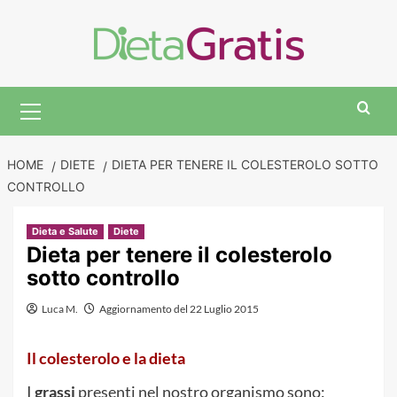
Skip
to
content
Primary
Menu
HOME
DIETE
DIETA PER TENERE IL COLESTEROLO SOTTO
CONTROLLO
Dieta e Salute
Diete
Dieta per tenere il colesterolo
sotto controllo
Luca M.
Aggiornamento del 22 Luglio 2015
Il colesterolo e la dieta
I
grassi
presenti nel nostro organismo sono: