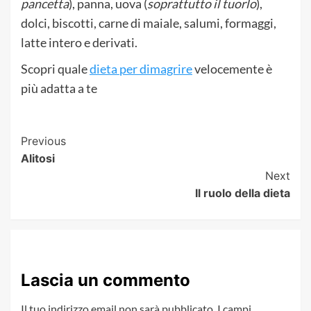
pancetta
), panna, uova (
soprattutto il tuorlo
),
dolci, biscotti, carne di maiale, salumi, formaggi,
latte intero e derivati.
Scopri quale
dieta per dimagrire
velocemente è
più adatta a te
Post
Previous
Alitosi
Navigation
Next
Il ruolo della dieta
Lascia un commento
Il tuo indirizzo email non sarà pubblicato.
I campi