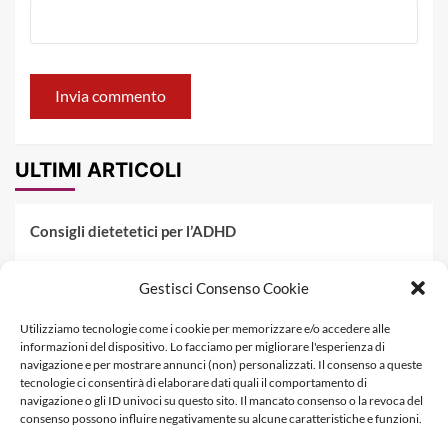
ULTIMI ARTICOLI
Consigli dietetetici per l’ADHD
Pranzo al sacco estivo: 5 idee di pasta fredda
Gestisci Consenso Cookie
Dieta PKU: Gestione Professionale degli Alimenti nella
Utilizziamo tecnologie come i cookie per memorizzare e/o accedere alle
Fenilchetonuria
informazioni del dispositivo. Lo facciamo per migliorare l'esperienza di
navigazione e per mostrare annunci (non) personalizzati. Il consenso a queste
Dieta militare: come funziona, opinioni e schema tipo per
tecnologie ci consentirà di elaborare dati quali il comportamento di
dimagrire in 3 giorni
navigazione o gli ID univoci su questo sito. Il mancato consenso o la revoca del
consenso possono influire negativamente su alcune caratteristiche e funzioni.
La dieta dei tre giorni