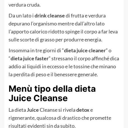
verdura cruda.
Da un lato i
drink cleanse
di frutta e verdura
depurano l’organismo mentre dall’altro lato
l’apporto calorico ridotto spinge il corpo a far leva
sulle scorte di grasso per produrre energia.
Insomma in tre giorni di “
dieta
juice cleaner
” o
“
dieta juice faster
” stressano il corpo affinché dica
addio ai liquidi in eccesso e le tossine che minano
la perdita di peso e il benessere generale.
Menù tipo della dieta
Juice Cleanse
La dieta
Juice
Cleanse si rivela
detox
e
rigenerante, qualcosa di drastico che promette
risultati evidenti sin da subito.