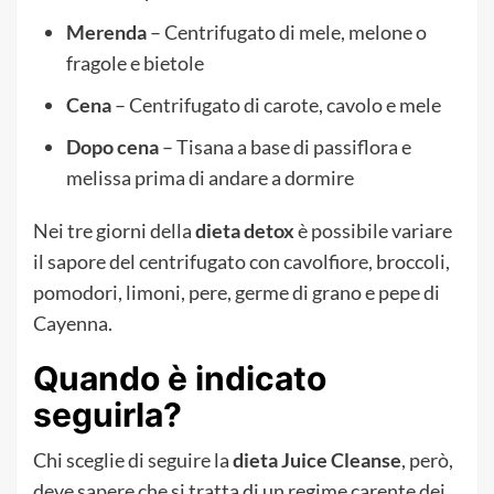
Merenda
– Centrifugato di mele, melone o
fragole e bietole
Cena
– Centrifugato di carote, cavolo e mele
Dopo cena
– Tisana a base di passiflora e
melissa prima di andare a dormire
Nei tre giorni della
dieta detox
è possibile variare
il sapore del centrifugato con cavolfiore, broccoli,
pomodori, limoni, pere, germe di grano e pepe di
Cayenna.
Quando è indicato
seguirla?
Chi sceglie di seguire la
dieta Juice Cleanse
, però,
deve sapere che si tratta di un regime carente dei