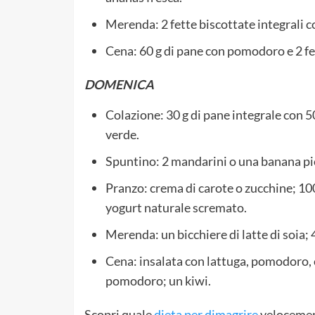
Merenda: 2 fette biscottate integrali c
Cena: 60 g di pane con pomodoro e 2 fet
DOMENICA
Colazione: 30 g di pane integrale con 50
verde.
Spuntino: 2 mandarini o una banana pi
Pranzo: crema di carote o zucchine; 100 g
yogurt naturale scremato.
Merenda: un bicchiere di latte di soia; 4
Cena: insalata con lattuga, pomodoro, ce
pomodoro; un kiwi.
Scopri quale
dieta per dimagrire
velocement