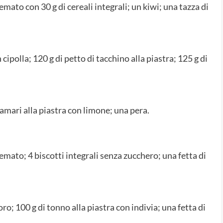
mato con 30 g di cereali integrali; un kiwi; una tazza di
n cipolla; 120 g di petto di tacchino alla piastra; 125 g di
alamari alla piastra con limone; una pera.
emato; 4 biscotti integrali senza zucchero; una fetta di
o; 100 g di tonno alla piastra con indivia; una fetta di