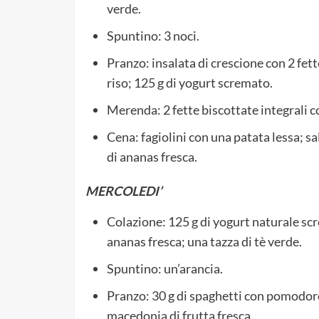
verde.
Spuntino: 3 noci.
Pranzo: insalata di crescione con 2 fette
riso; 125 g di yogurt scremato.
Merenda: 2 fette biscottate integrali c
Cena: fagiolini con una patata lessa; s
di ananas fresca.
MERCOLEDI’
Colazione: 125 g di yogurt naturale scr
ananas fresca; una tazza di tè verde.
Spuntino: un’arancia.
Pranzo: 30 g di spaghetti con pomodoro 
macedonia di frutta fresca.