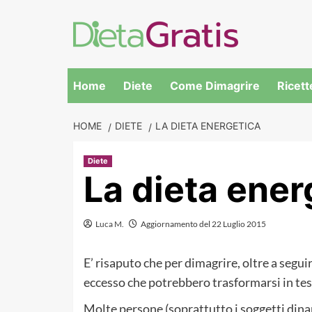
Skip
to
content
Home
Diete
Come Dimagrire
Ricett
HOME
DIETE
LA DIETA ENERGETICA
Diete
La dieta ener
Luca M.
Aggiornamento del 22 Luglio 2015
E’ risaputo che per dimagrire, oltre a seguir
eccesso che potrebbero trasformarsi in tes
Molte persone (soprattutto i soggetti din