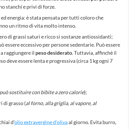
o stanchi e privi di forze.
d energia: è stata pensata per tutti coloro che
no un ritmo di vita molto intenso.
ero di grassi saturi e ricco si sostanze antiossidanti;
uò essere eccessivo per persone sedentarie. Può essere
 a raggiungere il
peso desiderato
. Tuttavia, affinchè il
so deve essere lenta e progressiva (circa 1 kg ogni 7
 può sostituire con bibite a zero calorie
);
i di grasso (
al forno, alla griglia, al vapore, al
hiai d’
olio extravergine d’oliva
al giorno. Evita burro,