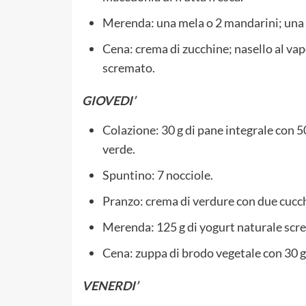
Merenda: una mela o 2 mandarini; una t
Cena: crema di zucchine; nasello al vap
scremato.
GIOVEDI’
Colazione: 30 g di pane integrale con 50
verde.
Spuntino: 7 nocciole.
Pranzo: crema di verdure con due cucchiai
Merenda: 125 g di yogurt naturale scre
Cena: zuppa di brodo vegetale con 30 g d
VENERDI’