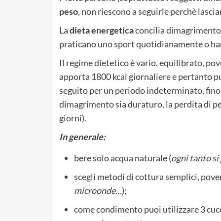
peso
, non riescono a seguirle perchè lascian
La
dieta energetica
concilia dimagrimento e
praticano uno sport quotidianamente o han
Il regime dietetico è vario, equilibrato, pov
apporta 1800 kcal giornaliere e pertanto p
seguito per un periodo indeterminato, fino
dimagrimento sia duraturo, la perdita di pe
giorni).
In generale:
bere solo acqua naturale (
ogni tanto si
scegli metodi di cottura semplici, pover
microonde…
);
come condimento puoi utilizzare 3 cucc