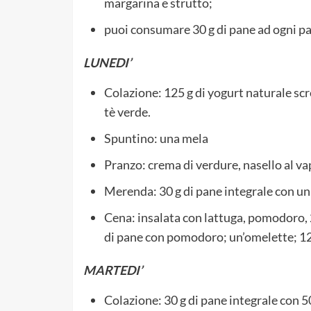
margarina e strutto;
puoi consumare 30 g di pane ad ogni pa
LUNEDI’
Colazione: 125 g di yogurt naturale scre
tè verde.
Spuntino: una mela
Pranzo: crema di verdure, nasello al va
Merenda: 30 g di pane integrale con una 
Cena: insalata con lattuga, pomodoro, 2
di pane con pomodoro; un’omelette; 12 
MARTEDI’
Colazione: 30 g di pane integrale con 50