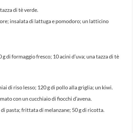
azza di tè verde.
ore; insalata di lattuga e pomodoro; un latticino
 g di formaggio fresco; 10 acini d’uva; una tazza di tè
 di riso lesso; 120 g di pollo alla griglia; un kiwi.
mato con un cucchiaio di fiocchi d’avena.
i pasta; frittata di melanzane; 50 g di ricotta.