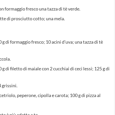
on formaggio fresco una tazza di tè verde.
te di prosciutto cotto; una mela.
 g di formaggio fresco; 10 acini d’uva; una tazza di tè
ccola.
 di filetto di maiale con 2 cucchiai di ceci lessi; 125 g di
 grissini.
triolo, peperone, cipolla e carota; 100 g di pizza al
e è più adatta a te