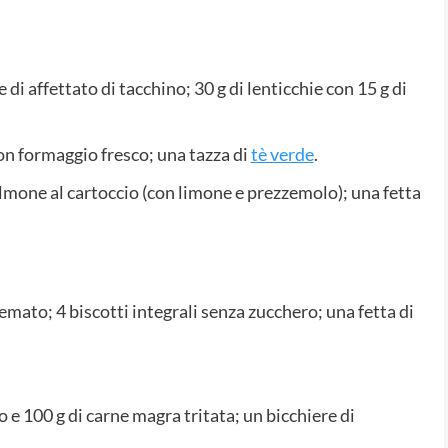
 di affettato di tacchino; 30 g di lenticchie con 15 g di
on formaggio fresco; una tazza di
tè verde
.
almone al cartoccio (con limone e prezzemolo); una fetta
emato; 4 biscotti integrali senza zucchero; una fetta di
e 100 g di carne magra tritata; un bicchiere di