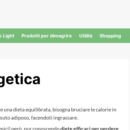
e Light
Prodotti per dimagrire
Utilità
Shopping
getica
e una dieta equilibrata, bisogna bruciare le calorie in
suto adiposo, facendoti ingrassare.
amici) però, pur conoscendo
diete efficaci per perdere