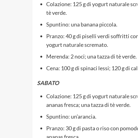
Colazione: 125 g di yogurt naturale scre
tè verde.
Spuntino: una banana piccola.
Pranzo: 40 g di piselli verdi soffritti co
yogurt naturale scremato.
Merenda: 2 noci; una tazza di tè verde.
Cena: 100 g di spinaci lessi; 120 g di c
SABATO
Colazione: 125 g di yogurt naturale scr
ananas fresca; una tazza di tè verde.
Spuntino: un’arancia.
Pranzo: 30 g di pasta o riso con pomodor
ananas fresca.