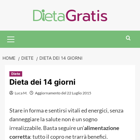
Skip
to
content
Primary
Menu
HOME
DIETE
DIETA DEI 14 GIORNI
Diete
Dieta dei 14 giorni
Luca M.
Aggiornamento del 22 Luglio 2015
Stare in forma e sentirsi vitali ed energici, senza
danneggiare la salute non è un sogno
irrealizzabile. Basta seguire un’
alimentazione
corretta
: tutto il copro ne trarrà benefici.