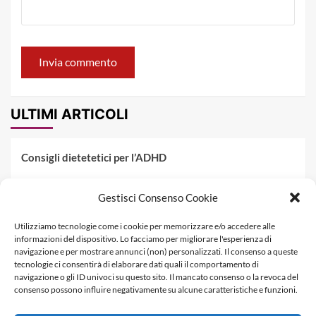
ULTIMI ARTICOLI
Consigli dietetetici per l’ADHD
Pranzo al sacco estivo: 5 idee di pasta fredda
Gestisci Consenso Cookie
Dieta PKU: Gestione Professionale degli Alimenti nella
Utilizziamo tecnologie come i cookie per memorizzare e/o accedere alle
Fenilchetonuria
informazioni del dispositivo. Lo facciamo per migliorare l'esperienza di
navigazione e per mostrare annunci (non) personalizzati. Il consenso a queste
Dieta militare: come funziona, opinioni e schema tipo per
tecnologie ci consentirà di elaborare dati quali il comportamento di
dimagrire in 3 giorni
navigazione o gli ID univoci su questo sito. Il mancato consenso o la revoca del
consenso possono influire negativamente su alcune caratteristiche e funzioni.
La dieta dei tre giorni