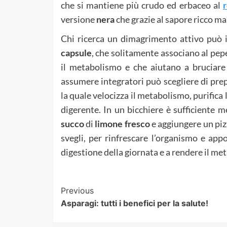
che si mantiene più crudo ed erbaceo al
versione
nera
che grazie al sapore ricco ma 
Chi ricerca un dimagrimento attivo può i
capsule
, che solitamente associano al pepe
il metabolismo e che aiutano a bruciare
assumere integratori può scegliere di pr
la quale velocizza il metabolismo, purifica 
digerente. In un bicchiere è sufficiente m
succo
di
limone
fresco
e aggiungere un piz
svegli, per rinfrescare l’organismo e app
digestione della giornata e a rendere il me
Post
Previous
Asparagi: tutti i benefici per la salute!
Navigation