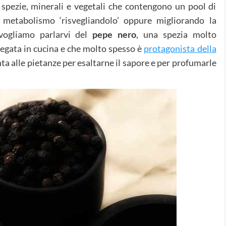
i spezie, minerali e vegetali che contengono un pool di
l metabolismo ‘risvegliandolo’ oppure migliorando la
 vogliamo parlarvi del
pepe
nero
, una spezia molto
egata in cucina e che molto spesso è
protagonista della
nta alle pietanze per esaltarne il sapore e per profumarle