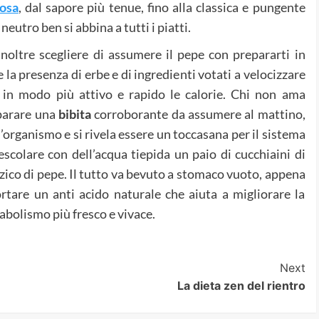
rosa
, dal sapore più tenue, fino alla classica e pungente
neutro ben si abbina a tutti i piatti.
noltre scegliere di assumere il pepe con prepararti in
 la presenza di erbe e di ingredienti votati a velocizzare
 in modo più attivo e rapido le calorie. Chi non ama
eparare una
bibita
corroborante da assumere al mattino,
l’organismo e si rivela essere un toccasana per il sistema
escolare con dell’acqua tiepida un paio di cucchiaini di
zico di pepe. Il tutto va bevuto a stomaco vuoto, appena
ortare un anti acido naturale che aiuta a migliorare la
tabolismo più fresco e vivace.
Next
La dieta zen del rientro