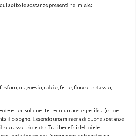
i sotto le sostanze presenti nel miele:
osforo, magnesio, calcio, ferro, fluoro, potassio,
ente e non solamente per una causa specifica (come
nta il bisogno. Essendo una miniera di buone sostanze
 suo assorbimento. Tra i benefici del miele
i seguenti: tonico per l’organismo, antibatterico,