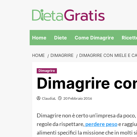
Skip
to
content
Home
Diete
Come Dimagrire
Ricett
HOME
DIMAGRIRE
DIMAGRIRE CON MIELE E C
Dimagrire
Dimagrire con
ClaudiaL
20 Febbraio 2016
Dimagrire non è certo un’impresa da poco, 
regole da rispettare,
perdere peso
e raggiu
alimenti specifici la missione che in molti 