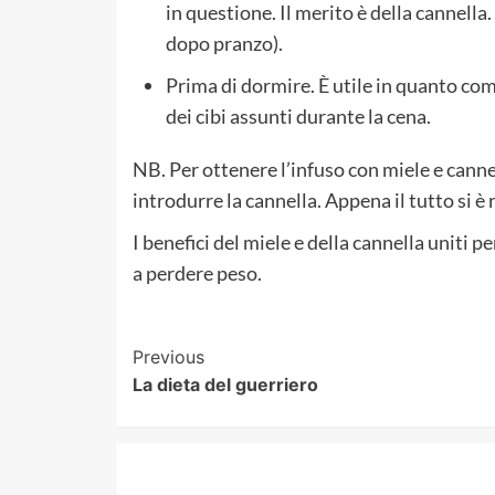
in questione. Il merito è della cannell
dopo pranzo).
Prima di dormire. È utile in quanto comb
dei cibi assunti durante la cena.
NB. Per ottenere l’infuso con miele e canne
introdurre la cannella. Appena il tutto si è 
I benefici del miele e della cannella uniti 
a perdere peso.
Post
Previous
La dieta del guerriero
Navigation