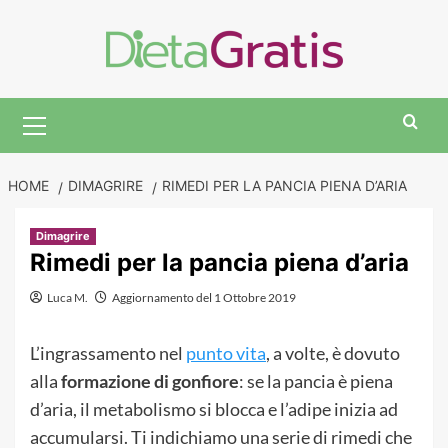
Skip
to
content
Primary
Menu
HOME
DIMAGRIRE
RIMEDI PER LA PANCIA PIENA D’ARIA
Dimagrire
Rimedi per la pancia piena d’aria
Luca M.
Aggiornamento del 1 Ottobre 2019
L’ingrassamento nel
punto vita
, a volte, è dovuto
alla
formazione di gonfiore
: se la pancia è piena
d’aria, il metabolismo si blocca e l’adipe inizia ad
accumularsi. Ti indichiamo una serie di rimedi che