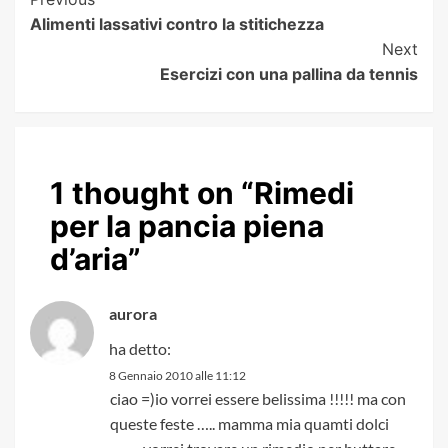
Post
Alimenti lassativi contro la stitichezza
Navigation
Next
Esercizi con una pallina da tennis
1 thought on “
Rimedi
per la pancia piena
d’aria
”
aurora
ha detto:
8 Gennaio 2010 alle 11:12
ciao =)io vorrei essere belissima !!!!! ma con
queste feste ….. mamma mia quamti dolci