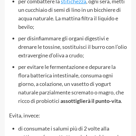
per combattere la
stitichezza
, ogni sera, metti
un cucchiaio di semi di lino in un bicchiere di
acqua naturale. La mattina filtra il liquido e
bevilo;
per disinfiammare gli organi digestivi e
drenare le tossine, sostituisci il burro con l’olio
extravergine d’oliva a crudo;
per evitare le fermentazione e depurare la
flora batterica intestinale, consuma ogni
giorno, a colazione, un vasetto di yogurt
naturale parzialmente scremato o magro, che
ricco di probiotici
assottiglierà il punto-vita
.
Evita, invece:
di consumate i salumi più di 2 volte alla