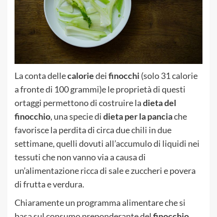
La conta delle
calorie
dei
finocchi
(solo 31 calorie
a fronte di 100 grammi)e le proprietà di questi
ortaggi permettono di costruire la
dieta del
finocchio
, una specie di
dieta per la pancia
che
favorisce la perdita di circa due chili in due
settimane, quelli dovuti all’accumulo di liquidi nei
tessuti che non vanno via a causa di
un’alimentazione ricca di sale e zuccheri e povera
di frutta e verdura.
Chiaramente un programma alimentare che si
basa sul consumo preponderante del
finocchio
,