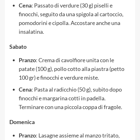
Cena
: Passato di verdure (30 g) piselli e
finocchi, seguito da una spigola al cartoccio,
pomodorini e cipolla. Accostare anche una
insalatina.
Sabato
Pranzo
: Crema di cavolfiore unita con le
patate (100 g), pollo cotto alla piastra (petto
100 gr) e finocchi e verdure miste.
Cena
: Pasta al radicchio (50 g), subito dopo
finocchi e margarina cotti in padella.
Terminare con una piccola coppa di fragole.
Domenica
Pranzo
: Lasagne assieme al manzo tritato,