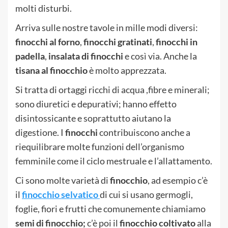
molti disturbi.
Arriva sulle nostre tavole in mille modi diversi:
finocchi al forno
,
finocchi gratinati
,
finocchi in
padella
,
insalata di finocchi
e così via. Anche la
tisana al finocchio
è molto apprezzata.
Si tratta di ortaggi ricchi di acqua ,fibre e minerali;
sono diuretici e depurativi; hanno effetto
disintossicante e soprattutto aiutano la
digestione. I
finocchi
contribuiscono anche a
riequilibrare molte funzioni dell’organismo
femminile come il ciclo mestruale e l’allattamento.
Ci sono molte varietà di
finocchio
, ad esempio c’è
il
finocchio selvatico
di cui si usano germogli,
foglie, fiori e frutti che comunemente chiamiamo
semi di finocchio;
c’è poi il
finocchio coltivato
alla