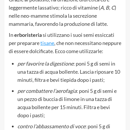
leggermente lassativo; ricco di vitamine (
A, B, C
)
nelle neo-mamme stimola la secrezione
mammaria, favorendo la produzione di latte.
In
erboristeria
si utilizzano i suoi semi essiccati
per preparare
tisane
, che non necessitano neppure
di essere dolcificate. Ecco come utilizzarle:
per favorire la digestione
: poni 5 g di semi in
una tazza di acqua bollente. Lascia riposare 10
minuti, filtra e bevi tiepida dopo i pasti;
per combattere l’aerofagia
: poni 5 g di semi e
un pezzo di buccia di limone in una tazza di
acqua bollente per 15 minuti. Filtra e bevi
dopo i pasti;
contro l’abbassamento di voce
: poni 5 g di