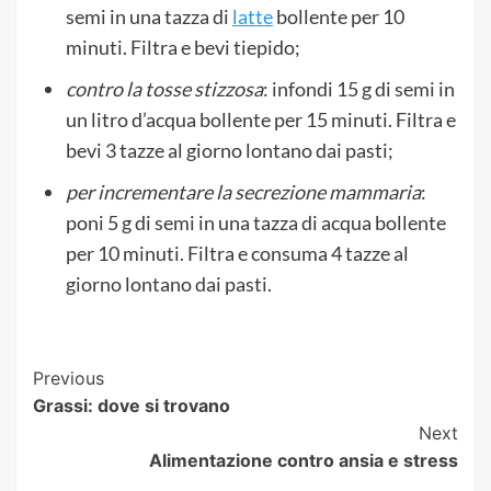
semi in una tazza di
latte
bollente per 10
minuti. Filtra e bevi tiepido;
contro la tosse stizzosa
: infondi 15 g di semi in
un litro d’acqua bollente per 15 minuti. Filtra e
bevi 3 tazze al giorno lontano dai pasti;
per incrementare la secrezione mammaria
:
poni 5 g di semi in una tazza di acqua bollente
per 10 minuti. Filtra e consuma 4 tazze al
giorno lontano dai pasti.
Post
Previous
Grassi: dove si trovano
Navigation
Next
Alimentazione contro ansia e stress