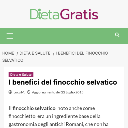
Skip
to
content
Primary
Menu
HOME
DIETA E SALUTE
I BENEFICI DEL FINOCCHIO
SELVATICO
Dieta e Salute
I benefici del finocchio selvatico
Luca M.
Aggiornamento del 22 Luglio 2015
Il
finocchio selvatico
, noto anche come
finocchietto, era un ingrediente base della
gastronomia degli antichi Romani, che non ha