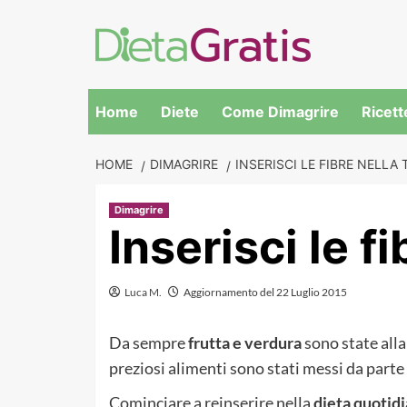
Skip
to
content
Home
Diete
Come Dimagrire
Ricett
HOME
DIMAGRIRE
INSERISCI LE FIBRE NELLA 
Dimagrire
Inserisci le f
Luca M.
Aggiornamento del 22 Luglio 2015
Da sempre
frutta e verdura
sono state alla
preziosi alimenti sono stati messi da parte e
Cominciare a reinserire nella
dieta quotid