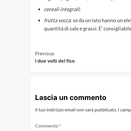
cereali integrali
;
frutta secca
: se da un lato hanno un el
quantità di sale e grassi. E’ consiglia
Post
Previous
I due volti del fico
Navigation
Lascia un commento
Il tuo indirizzo email non sarà pubblicato.
I camp
Commento
*