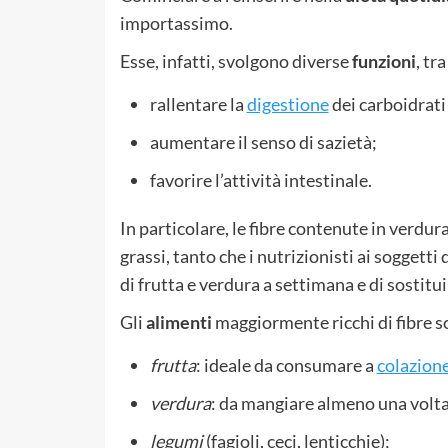
importassimo.
Esse, infatti, svolgono diverse
funzioni
, tra
rallentare la
digestione
dei carboidrati
aumentare il senso di sazietà;
favorire l’attività intestinale.
In particolare, le fibre contenute in verdur
grassi, tanto che i nutrizionisti ai sogget
di frutta e verdura a settimana e di sostitu
Gli
alimenti
maggiormente ricchi di fibre s
frutta
: ideale da consumare a
colazion
verdura
: da mangiare almeno una volta
legumi
(fagioli, ceci, lenticchie);