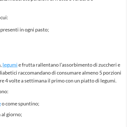
 cui:
 presenti in ogni pasto;
a,
legumi
e frutta rallentano l’assorbimento di zuccheri e
ti diabetici raccomandano di consumare almeno 5 porzioni
ire 4 volte a settimana il primo con un piatto di legumi.
ono:
e
o come spuntino;
 al giorno;