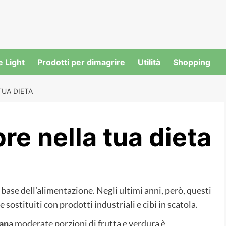
e Light
Prodotti per dimagrire
Utilità
Shopping
TUA DIETA
ibre nella tua dieta
 base dell’alimentazione. Negli ultimi anni, però, questi
 sostituiti con prodotti industriali e cibi in scatola.
iana
moderate porzioni di frutta e verdura è