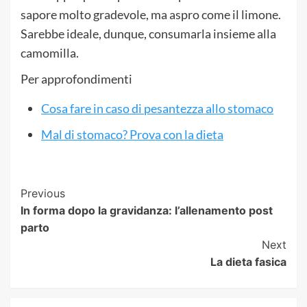
sapore molto gradevole, ma aspro come il limone.
Sarebbe ideale, dunque, consumarla insieme alla
camomilla.
Per approfondimenti
Cosa fare in caso di pesantezza allo stomaco
Mal di stomaco? Prova con la dieta
Post
Previous
In forma dopo la gravidanza: l’allenamento post
Navigation
parto
Next
La dieta fasica