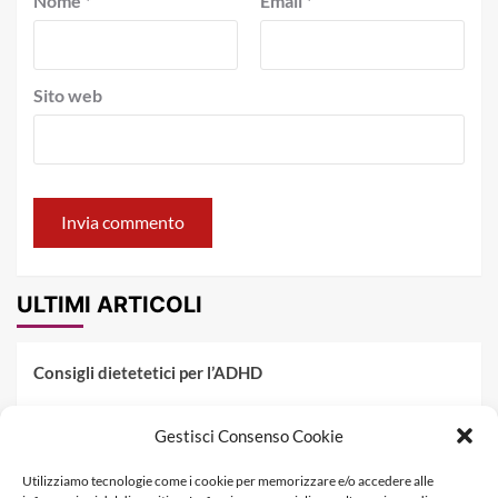
Nome
*
Email
*
Sito web
ULTIMI ARTICOLI
Consigli dietetetici per l’ADHD
Pranzo al sacco estivo: 5 idee di pasta fredda
Gestisci Consenso Cookie
Dieta PKU: Gestione Professionale degli Alimenti nella
Utilizziamo tecnologie come i cookie per memorizzare e/o accedere alle
Fenilchetonuria