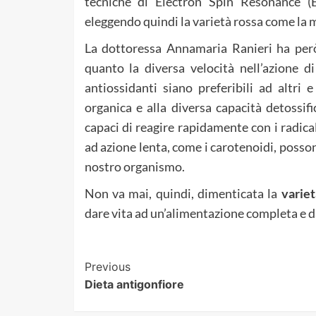
tecniche di Electron Spin Resonance (E
eleggendo quindi la varietà rossa come la mi
La dottoressa Annamaria Ranieri ha però
quanto la diversa velocità nell’azione di
antiossidanti siano preferibili ad altri e
organica e alla diversa capacità detossifi
capaci di reagire rapidamente con i radica
ad azione lenta, come i carotenoidi, posso
nostro organismo.
Non va mai, quindi, dimenticata la
variet
dare vita ad un’alimentazione completa e da
Post
Previous
Dieta antigonfiore
Navigation