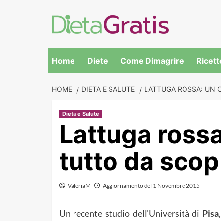
Skip
to
content
Home
Diete
Come Dimagrire
Ricett
HOME
DIETA E SALUTE
LATTUGA ROSSA: UN C
Dieta e Salute
Lattuga rossa
tutto da scop
ValeriaM
Aggiornamento del 1 Novembre 2015
Un recente studio dell’Università di
Pisa