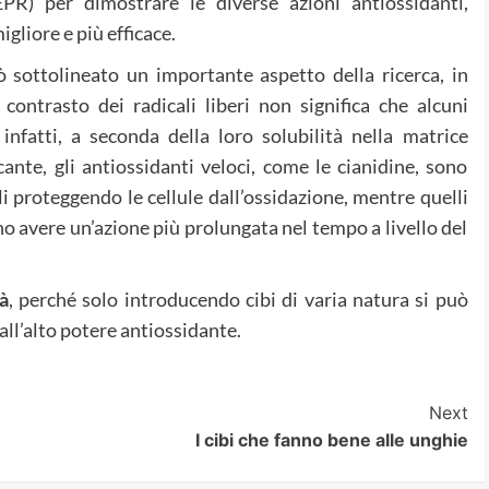
PR) per dimostrare le diverse azioni antiossidanti,
gliore e più efficace.
 sottolineato un importante aspetto della ricerca, in
 contrasto dei radicali liberi non significa che alcuni
 infatti, a seconda della loro solubilità nella matrice
cante, gli antiossidanti veloci, come le cianidine, sono
li proteggendo le cellule dall’ossidazione, mentre quelli
no avere un’azione più prolungata nel tempo a livello del
à
, perché solo introducendo cibi di varia natura si può
ll’alto potere antiossidante.
Next
I cibi che fanno bene alle unghie