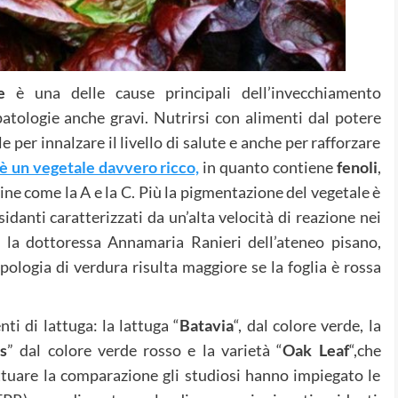
e
è una delle cause principali dell’invecchiamento
atologie anche gravi. Nutrirsi con alimenti dal potere
 per innalzare il livello di salute e anche per rafforzare
 è un vegetale davvero ricco,
in quanto contiene
fenoli
,
mine come la A e la C. Più la pigmentazione del vegetale è
idanti caratterizzati da un’alta velocità di reazione nei
ga la dottoressa Annamaria Ranieri dell’ateneo pisano,
ipologia di verdura risulta maggiore se la foglia è rossa
nti di lattuga: la lattuga “
Batavia
“, dal colore verde, la
s
” dal colore verde rosso e la varietà “
Oak Leaf
“,che
attuare la comparazione gli studiosi hanno impiegato le