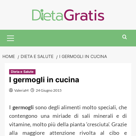
Skip
to
content
Primary
Menu
HOME
DIETA E SALUTE
I GERMOGLI IN CUCINA
Dieta e Salute
I germogli in cucina
ValeriaM
24 Giugno 2015
I
germogli
sono degli alimenti molto speciali, che
contengono una miriade di sali minerali e di
vitamine, molto più della pianta ‘cresciuta’. Grazie
alla maggiore attenzione rivolta al cibo e