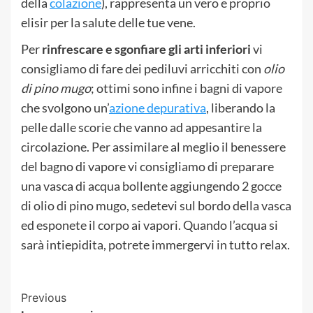
della
colazione
), rappresenta un vero e proprio
elisir per la salute delle tue vene.
Per
rinfrescare e sgonfiare gli arti inferiori
vi
consigliamo di fare dei pediluvi arricchiti con
olio
di pino mugo
; ottimi sono infine i bagni di vapore
che svolgono un’
azione depurativa
, liberando la
pelle dalle scorie che vanno ad appesantire la
circolazione. Per assimilare al meglio il benessere
del bagno di vapore vi consigliamo di preparare
una vasca di acqua bollente aggiungendo 2 gocce
di olio di pino mugo, sedetevi sul bordo della vasca
ed esponete il corpo ai vapori. Quando l’acqua si
sarà intiepidita, potrete immergervi in tutto relax.
Post
Previous