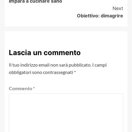
Impara a cucinare sano
Navigation
Next
Obiettivo: dimagrire
Lascia un commento
Il tuo indirizzo email non sarà pubblicato.
I campi
obbligatori sono contrassegnati
*
Commento
*